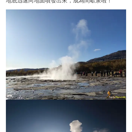
地底迅速向地面噴發出來，成為間歇泉啦！