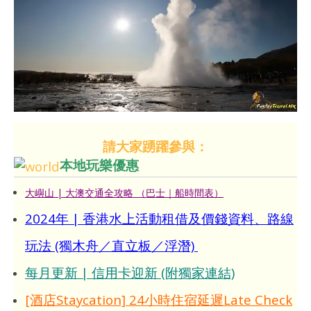
請大家踴躍參與：
本地玩樂優惠
大嶼山 | 大澳交通全攻略 （巴士｜船時間表）
2024年 | 香港水上活動租借及價錢資料、路線
玩法 (獨木舟／直立板／浮潛)
每月更新 | 信用卡迎新 (附獨家連結)
[酒店Staycation] 24小時住宿延遲Late Check