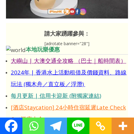
請大家踴躍參與：
[adrotate banner="28"]
本地玩樂優惠
大嶼山 | 大澳交通全攻略 （巴士｜船時間表）
2024年 | 香港水上活動租借及價錢資料、路線
玩法 (獨木舟／直立板／浮潛)
每月更新 | 信用卡迎新 (附獨家連結)
[酒店Staycation] 24小時住宿延遲Late Check
Out酒店大全
澳門船票｜比較、買一送一優惠、時間表