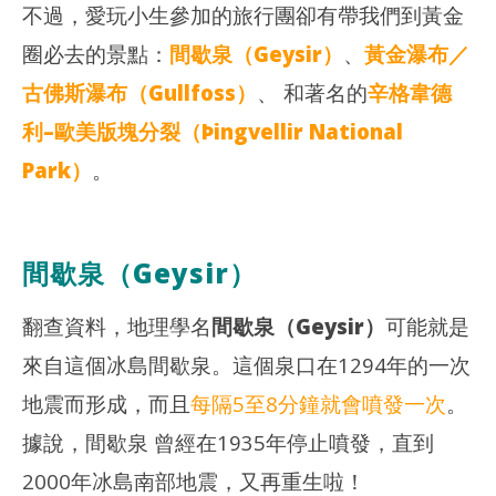
玩
玩
不過，愛玩小生參加的旅行團卻有帶我們到黃金
生
生
圈必去的景點：
間歇泉（Geysir）
、
黃金瀑布／
古佛斯瀑布（Gullfoss）
、 和著名的
辛格韋德
利–歐美版塊分裂（Þingvellir National
Park）
。
間歇泉（Geysir）
翻查資料，地理學名
間歇泉（Geysir）
可能就是
來自這個冰島間歇泉。這個泉口在1294年的一次
地震而形成，而且
每隔5至8分鐘就會噴發一次
。
據說，間歇泉 曾經在1935年停止噴發，直到
2000年冰島南部地震，又再重生啦！