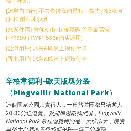
略｜種類）
[冰島自由行] 不去會後悔的景點 – 傑古沙龍冰河
湖 和 鑽石冰沙灘
[旅遊住宿] 教你Airbnb 優惠碼 首單最高減
HK$399 (TW$1,582)(酒店適用)
(台灣用戶)
冰島
&歐洲上網預付卡
(香港用戶) 冰島&歐洲上網預付卡
辛格韋德利–歐美版塊分裂
（Þingvellir National Park）
這個國家公園其實很大，一般旅遊團都只給遊人
20-30分鐘遊覽。
就如導遊跟我們說，Þingvellir
National Park 最佳遊覽時間是一天或兩天，慢慢
享受大自然的景色和那份獨一無二的寧靜。