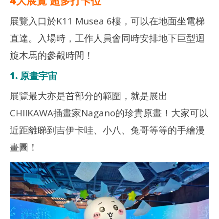
4大展覽 超多打卡位
展覽入口於K11 Musea 6樓，可以在地面坐電梯
直達。入場時，工作人員會同時安排地下巨型迴
旋木馬的參觀時間！
1. 原畫宇宙
展覽最大亦是首部分的範圍，就是展出
CHIIKAWA插畫家Nagano的珍貴原畫！大家可以
近距離睇到吉伊卡哇、小八、兔哥等等的手繪漫
畫圖！