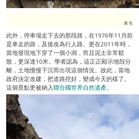
廣 告
此外，停車場走下去的那段路，在1976年11月前
是車走的路，及後改為行人路。更在2011年時，
當地發現地下穿了一個小洞，而且泥土非常鬆
散，更深達10米。學者認為，這正正顯示地殻分
離，土地慢慢下沉而出現這個情況。故此，當地
政府決定改建，把道路挖好，變成今天的樣了。
這個景點更被納入
聯合國世界自然遺產
。