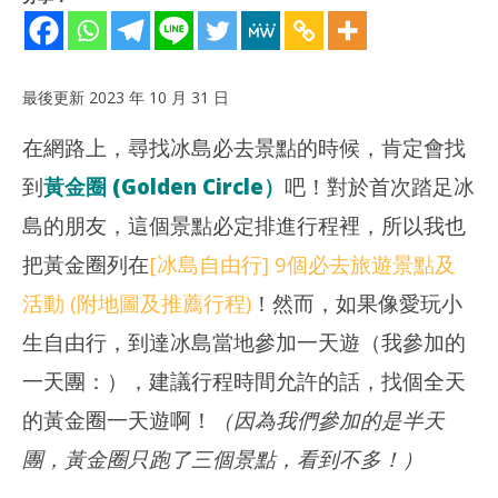
最後更新 2023 年 10 月 31 日
在網路上，尋找冰島必去景點的時候，肯定會找
到
黃金圈 (Golden Circle）
吧！對於首次踏足冰
島的朋友，這個景點必定排進行程裡，所以我也
把黃金圈列在
[冰島自由行] 9個必去旅遊景點及
NOW VIEWING
活動 (附地圖及推薦行程)
！然而，如果像愛玩小
[冰
[冰島必去景點] Golden Circle (黃金圈）— 近距離看板塊移動
202
2023
生自由行，到達冰島當地參加一天遊（我參加的
年
年
10
10
一天團：），建議行程時間允許的話，找個全天
月
月
25
25
的黃金圈一天遊啊！
（因為我們參加的是半天
日
日
香
香
團，黃金圈只跑了三個景點，看到不多！）
港
港
愛
愛