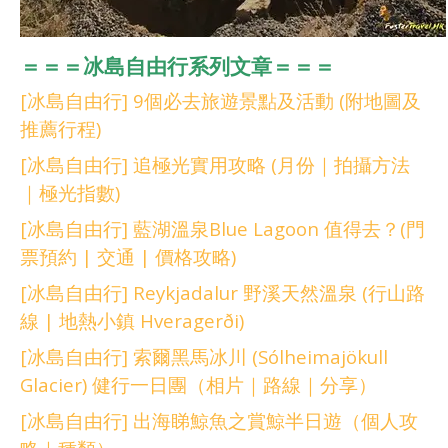
＝＝＝冰島自由行系列文章＝＝＝
[冰島自由行] 9個必去旅遊景點及活動 (附地圖及
推薦行程)
[冰島自由行] 追極光實用攻略 (月份｜拍攝方法
｜極光指數)
[冰島自由行] 藍湖溫泉Blue Lagoon 值得去？(門
票預約 | 交通 | 價格攻略)
[冰島自由行] Reykjadalur 野溪天然溫泉 (行山路
線 | 地熱小鎮 Hveragerði)
[冰島自由行] 索爾黑馬冰川 (Sólheimajökull
Glacier) 健行一日團（相片｜路線｜分享）
[冰島自由行] 出海睇鯨魚之賞鯨半日遊（個人攻