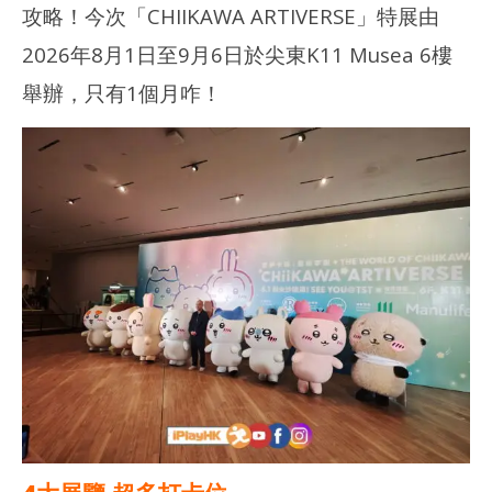
攻略！今次「CHIIKAWA ARTIVERSE」特展由
2026年8月1日至9月6日於尖東K11 Musea 6樓
舉辦，只有1個月咋！
NOW VIEWING
多圖分享｜CHIIKAWA ARTIVERSE 特展2026 – 打卡位！旋轉木
深水
馬！
202
年 
2026
月 
年 8
日
月 2
日
香
港
香
愛
港
玩
愛
生
玩
生