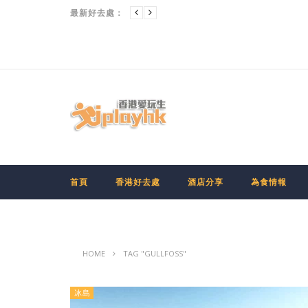
九龍
[CHIIKAWA香港展] 多圖大公開！「CHIIKAWA DAYS」大型特展有咩睇?點搶門票?
最新好去處：
首頁
香港好去處
酒店分享
為食情報
HOME
TAG "GULLFOSS"
冰島