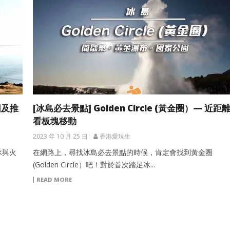
圖及推
[冰島必去景點] Golden Circle (黃金圈）— 近距
看板塊移動
2023 年 10 月 25 日
香港愛玩生
冰與火
在網路上，尋找冰島必去景點的時候，肯定會找到黃金圈
(Golden Circle）吧！對於首次踏足冰...
READ MORE