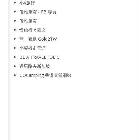
小V旅行
優雅筆寄 - FB 專頁
優雅筆寄
慢旅行 x 西文
蒲．臺島 Gold2TW
小腳板走天涯
BE A TRAVELHOLIC
過馬路去新加坡
GOCamping 香港露營網站