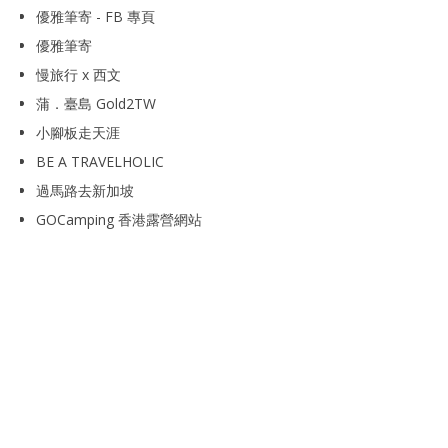
優雅筆寄 - FB 專頁
優雅筆寄
慢旅行 x 西文
蒲．臺島 Gold2TW
小腳板走天涯
BE A TRAVELHOLIC
過馬路去新加坡
GOCamping 香港露營網站