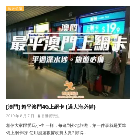
旅遊必讀
[澳門] 超平澳門4G上網卡 (過大海必備)
2019 年 8 月 7 日
香港愛玩生
相信大家跟愛玩小生 一樣，每逢到外地旅遊，第一件事就是要準
備上網卡啦! 使用漫遊數據收費太貴? 懶得...