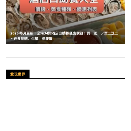
2026 每月更新 | 全港34間酒店自助餐優惠價錢！買一送一／買二送二
～任食龍蝦、生蠔、長腳蟹
冰島
[冰島自由行] 2026年追極光實用攻略 (月份｜拍攝
愛玩世界
方法｜極光指數)