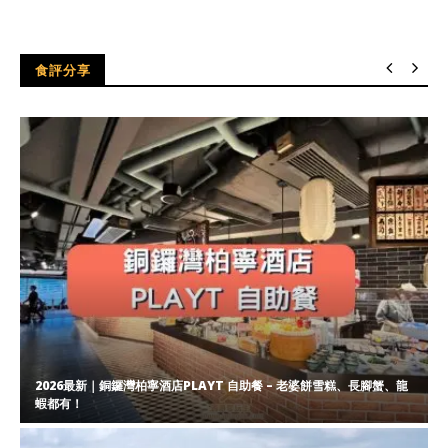
食評分享
2026最新｜銅鑼灣柏寧酒店PLAYT 自助餐 – 老婆餅雪糕、長腳蟹、龍
蝦都有！