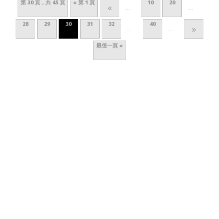
第 30 頁，共 45 頁
« 第 1 頁
10
20
«
...
...
28
29
30
31
32
40
»
...
...
最後一頁 »