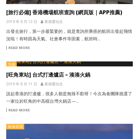
[旅行必備] 香港機場航班查詢 (網頁版｜APP推薦)
2019 年 8 月 12 日
香港愛玩生
出發去旅行，第一步最緊要的，就是查詢所乘搭的航班出發起飛情
況啦！有時因為天氣、社會事件等因素，航班時...
READ MORE
九龍
[旺角東站] 台式打邊爐店 – 湊湊火鍋
2019 年 8 月 11 日
香港愛玩生
說起香港的打邊爐，很多人都是無辣不歡呀！今次為食團隊挑選了
一家位於旺角的中高檔台灣火鍋店—...
READ MORE
旅遊必讀