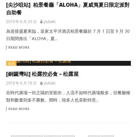
[尖沙咀站] 柏景餐廳「ALOHA」夏威夷夏日限定派對
自助餐
2019 年 6 月 23 日
yiukaki
為迎接盛夏來臨，皇家太平洋酒店柏景餐廳於 7 月 1 日至 9 月 30
日期間推出「ALOHA」夏...
READ MORE
港島
[銅鑼灣站] 松露控必食 – 松露屋
2019 年 6 月 18 日
yiukaki
在時代廣場一街之隔的登龍街，人流不如時代廣場般多，但餐廳種
類和數量則多不勝數。閒時，很多人也喜歡特意...
READ MORE