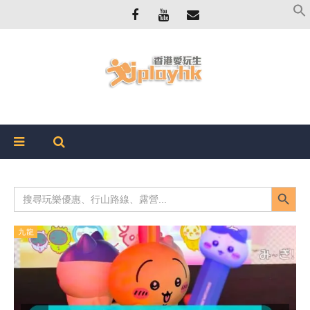
Search Button
Search
for:
九龍