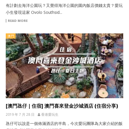
有計劃去海洋公園玩？又覺得海洋公園的園內飯店價錢太貴？愛玩
小生發現這家 Ovolo Southsid...
READ MORE
澳門
[澳門氹仔 | 住宿] 澳門喜來登金沙城酒店 (住宿分享)
2019 年 7 月 28 日
香港愛玩生
氹仔可以說是一個佈滿酒店的半島，今次愛玩團隊為大家介紹的飯