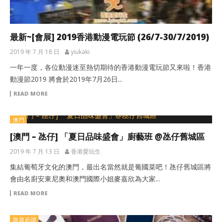
最新~[會展] 2019香港動漫電玩節 (26/7-30/7/2019)
2019 年 7 月 18 日
yiukaki
一年一度，各位動漫迷至熱切期待的香港動漫電玩節又來啦！香港
動漫節2019 將會於2019年7月26日...
READ MORE
澳門
[澳門 – 氹仔] 「夏日品味盛會」廚藝班 @氹仔舊城區
2019 年 7 月 13 日
香港愛玩生
集結葡萄牙文化的澳門，最出名當然就是葡國菜吧！氹仔舊城區將
會由名廚安東尼奧和澳門國際小姐麥嘉欣為大家...
READ MORE
旅遊必讀