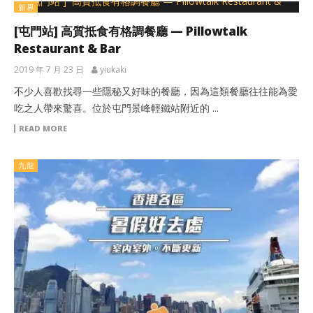
新界
[屯門站] 高質抵食有格調餐廳 — Pillowtalk
Restaurant & Bar
2019 年 7 月 23 日
yiukaki
不少人喜歡找尋一些隱秘又好味的餐廳，因為這類餐廳往往能為愛
吃之人帶來驚喜。位於屯門景峰輕鐵站附近的 ...
READ MORE
九龍