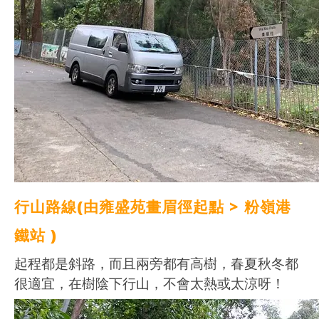
行山路線(由
雍盛苑畫眉徑起點
>
粉嶺港
鐵站
)
起程都是斜路，而且兩旁都有高樹，春夏秋冬都
很適宜，在樹陰下行山，不會太熱或太涼呀！