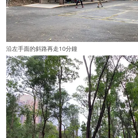
沿左手面的斜路再走10分鐘