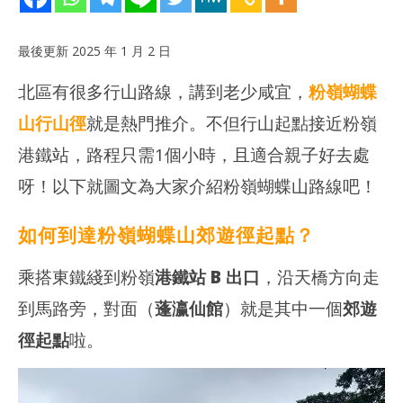
最後更新 2025 年 1 月 2 日
北區有很多行山路線，講到老少咸宜，
粉嶺蝴蝶
山行山徑
就是熱門推介。不但行山起點接近粉嶺
港鐵站，路程只需1個小時，且適合親子好去處
呀！以下就圖文為大家介紹粉嶺蝴蝶山路線吧！
NOW VIEWING
20
粉嶺站出發｜蝶蝴山郊遊徑 (輕鬆行山路線．圖文介紹)
如何到達粉嶺蝴蝶山郊遊徑起點？
拍
2024
年
202
12
年
乘搭東鐵綫到粉嶺
港鐵站 B 出口
，沿天橋方向走
月 5
12
日
月 
到馬路旁，對面（
蓬瀛仙館
）就是其中一個
郊遊
日
香
徑起點
啦。
港
香
愛
港
玩
愛
生
玩
生