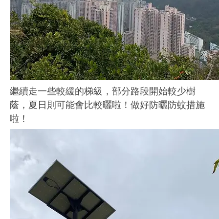
繼續走一些較緩的梯級，部分路段開始較少樹
蔭，夏日則可能會比較曬啦！做好防曬防蚊措施
啦！