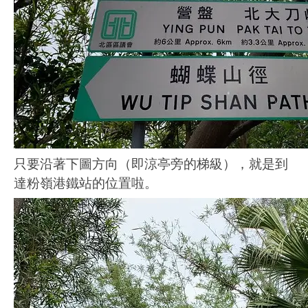
只要沿著下圖方向（即涼亭旁的梯級），就是到
達粉嶺港鐵站的位置啦。