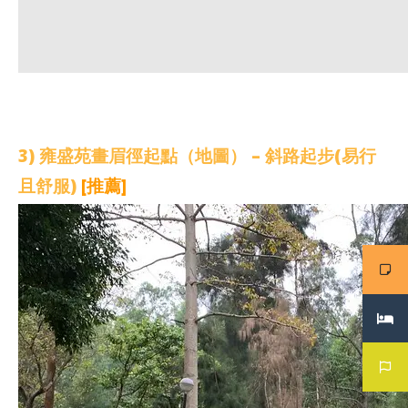
3) 雍盛苑畫眉徑起點（地圖） – 斜路起步(易行
且舒服)
[推薦]