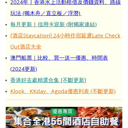
2024年 | 香港水上活動租借及價錢資料、路線
玩法 (獨木舟／直立板／浮潛)
每月更新 | 信用卡迎新 (附獨家連結)
[酒店Staycation] 24小時住宿延遲Late Check
Out酒店大全
澳門船票｜比較、買一送一優惠、時間表
(2024更新)
香港好去處精選合集 [不斷更新]
Klook、KKday、Agoda優惠列表 (不斷更新)