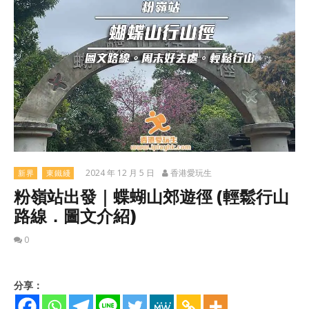
2024 年 12 月 5 日
香港愛玩生
新界
東鐵綫
粉嶺站出發｜蝶蝴山郊遊徑 (輕鬆行山
路線．圖文介紹)
0
分享：