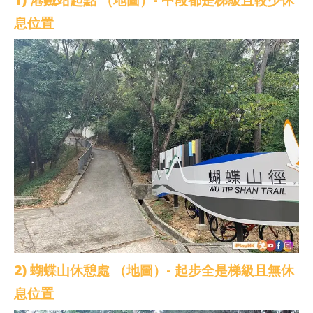
息位置
2) 蝴蝶山休憩處 （地圖）- 起步全是梯級且無休
息位置