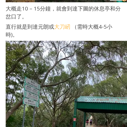
大概走10 – 15分鐘，就會到達下圖的休息亭和分
岔口了。
直行就是到達元朗或
大刀屻
（需時大概4-5小
時)。