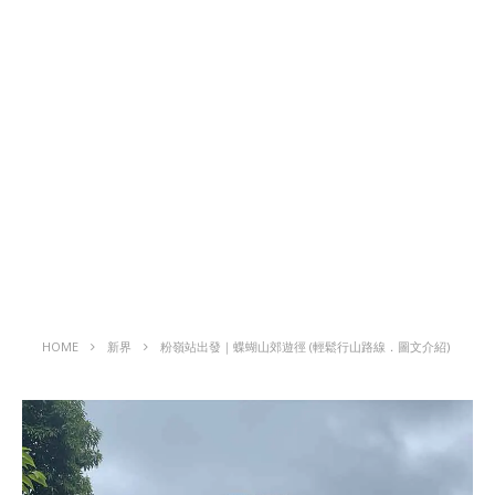
HOME
新界
粉嶺站出發｜蝶蝴山郊遊徑 (輕鬆行山路線．圖文介紹)