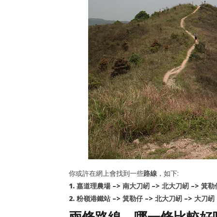
你或許在網上會找到一些
路線
，如下:
1. 嘉道理農場 –> 南大刀屻 –> 北大刀屻 –> 箕
2. 粉嶺港鐵站 –> 箕勒仔 –> 北大刀屻 –> 大刀屻
兩條路線，哪一條比較好