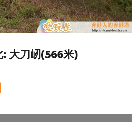
 大刀屻(566米)
期更新 | 15+個香港室內好去處
西貢｜三星灣 - 隱世優美沙灘 (交通 | 設施
2