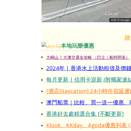
請
本地玩樂優惠
大嶼山 | 大澳交通全攻略 （巴士｜船時間表）
2024年 | 香港水上活動租借及
每月更新 | 信用卡迎新 (附獨家連結
[酒店Staycation] 24小時住宿延遲
澳門船票｜比較、買一送一優惠、時間
香港好去處精選合集 [不斷更新]
Klook、KKday、Agoda優惠列表 