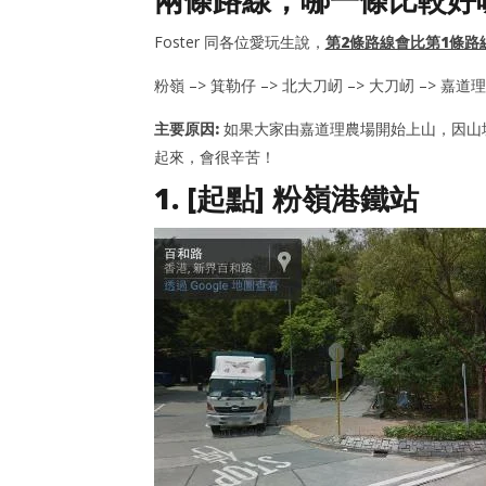
Foster 同各位愛玩生說，
第2條路線會比第1條路
粉嶺 –> 箕勒仔 –> 北大刀屻 –> 大刀屻 –> 嘉道
主要原因:
如果大家由嘉道理農場開始上山，因山坡
起來，會很辛苦！
1. [起點] 粉嶺港鐵站