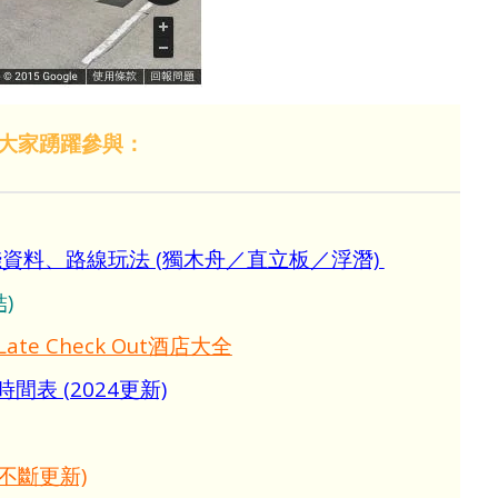
大家踴躍參與：
價錢資料、路線玩法 (獨木舟／直立板／浮潛)
)
Late Check Out酒店大全
表 (2024更新)
(不斷更新)