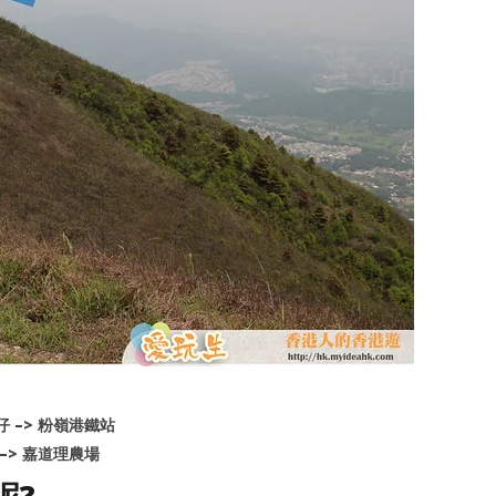
勒仔 –> 粉嶺港鐵站
 –> 嘉道理農場
呢?