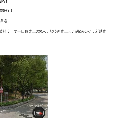
線好行！
理農場
斜度，要一口氣走上300米，然後再走上大刀屻(566米)，所以走