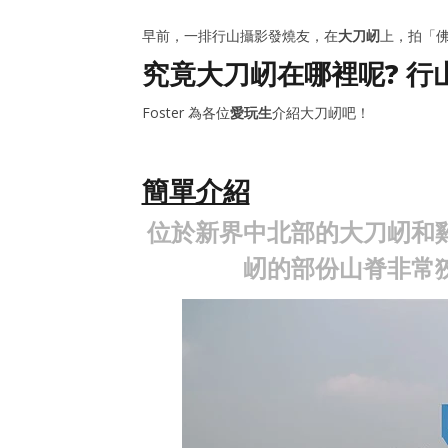
(落雨天、
2014
年
2014
早前，一排行山攝影發燒友，在
大刀屻
上，拍「
10
年
月
究竟大刀屻在哪裡呢? 行
10
22
月
日
22
Foster 為各位
愛玩生
介紹大刀屻吧！
日
香
港
香
愛
港
玩
愛
簡單介紹
生
玩
生
位於新界中北部的大刀屻和雞
屻的部份山脊非常狹