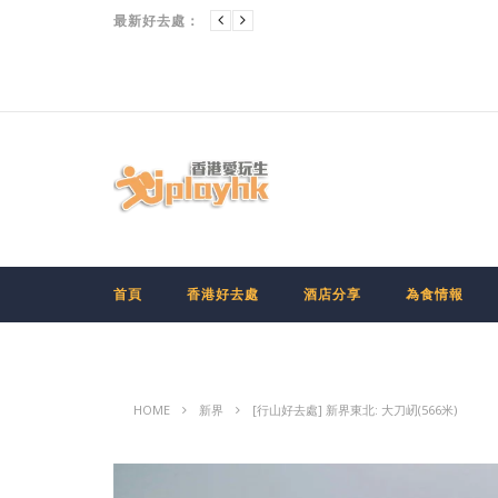
最新好去處：
首頁
香港好去處
酒店分享
為食情報
HOME
新界
[行山好去處] 新界東北: 大刀屻(566米)