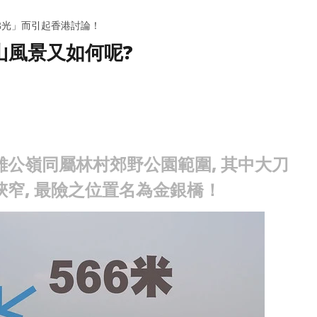
炎熱日子、情侶拍拖都岩玩！)
| Staycation酒店)
錢
2014
20
佛光」而引起香港討論！
年
年
山風景又如何呢?
10
10
月
月
22
22
日
日
香
香
港
港
愛
愛
玩
玩
生
生
公嶺同屬林村郊野公園範圍, 其中大刀
窄, 最險之位置名為金銀橋！