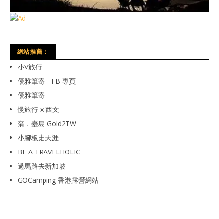
網站推薦：
小V旅行
優雅筆寄 - FB 專頁
優雅筆寄
慢旅行 x 西文
蒲．臺島 Gold2TW
小腳板走天涯
BE A TRAVELHOLIC
過馬路去新加坡
GOCamping 香港露營網站