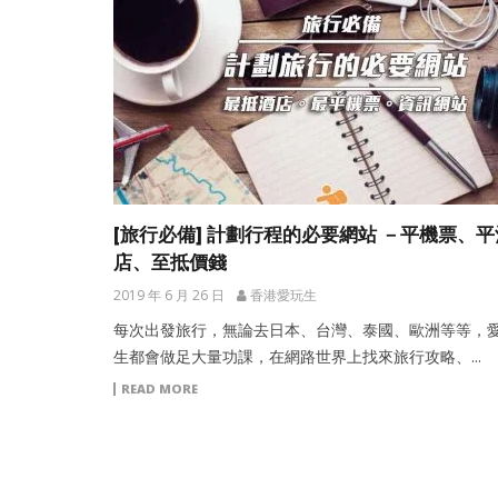
[旅行必備] 計劃行程的必要網站 －平機票、平
店、至抵價錢
2019 年 6 月 26 日
香港愛玩生
每次出發旅行，無論去日本、台灣、泰國、歐洲等等，
生都會做足大量功課，在網路世界上找來旅行攻略、...
READ MORE