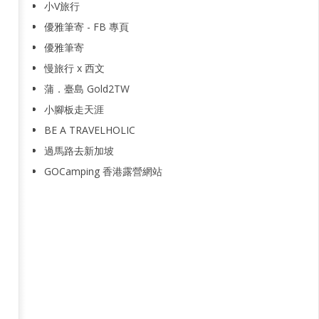
小V旅行
優雅筆寄 - FB 專頁
優雅筆寄
慢旅行 x 西文
蒲．臺島 Gold2TW
小腳板走天涯
BE A TRAVELHOLIC
過馬路去新加坡
GOCamping 香港露營網站