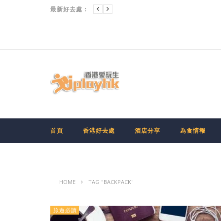
九龍
[CHIIKAWA香港展] 多圖大公開！「CHIIKAWA DAYS」大型特展有咩睇?點搶門票?
最新好去處：
首頁
香港好去處
酒店分享
為食情報
HOME
TAG "BACKPACK"
旅遊必讀