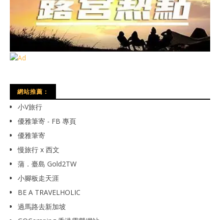
網站推薦：
小V旅行
優雅筆寄 - FB 專頁
優雅筆寄
慢旅行 x 西文
蒲．臺島 Gold2TW
小腳板走天涯
BE A TRAVELHOLIC
過馬路去新加坡