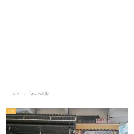
HOME
TAG "鴨寮街"
九龍