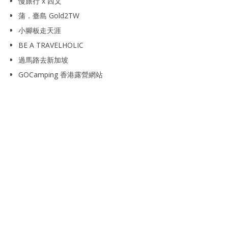
慢旅行 x 西文
蒲．臺島 Gold2TW
小腳板走天涯
BE A TRAVELHOLIC
過馬路去新加坡
GOCamping 香港露營網站