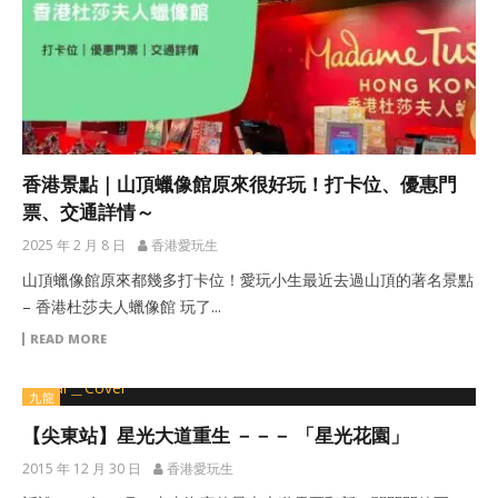
香港景點｜山頂蠟像館原來很好玩！打卡位、優惠門
票、交通詳情～
2025 年 2 月 8 日
香港愛玩生
山頂蠟像館原來都幾多打卡位！愛玩小生最近去過山頂的著名景點
– 香港杜莎夫人蠟像館 玩了...
READ MORE
九龍
【尖東站】星光大道重生 －－－ 「星光花園」
2015 年 12 月 30 日
香港愛玩生