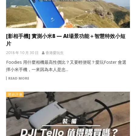
[影相手機] 實測小米8 — AI場景功能＋智慧特效小短
片
2018 年 10 月 30 日
香港愛玩生
Foodies 用什麼相機最高性價比？又要輕便呢？愛玩Foster 會選
擇小米手機，一來因為本人是忠...
READ MORE
開箱評測