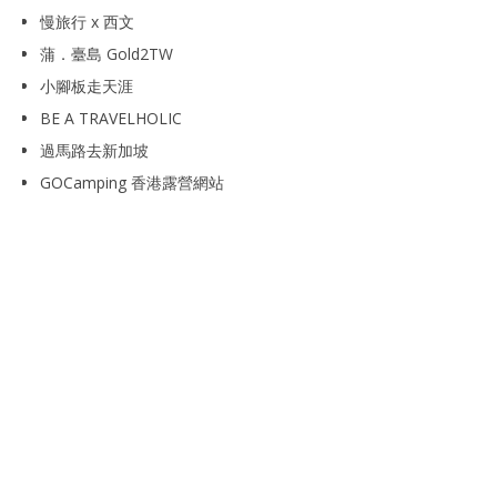
慢旅行 x 西文
蒲．臺島 Gold2TW
小腳板走天涯
BE A TRAVELHOLIC
過馬路去新加坡
GOCamping 香港露營網站