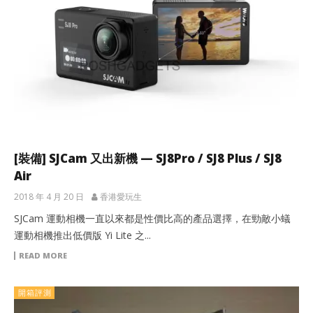
[裝備] SJCam 又出新機 — SJ8Pro / SJ8 Plus / SJ8
Air
2018 年 4 月 20 日
香港愛玩生
SJCam 運動相機一直以來都是性價比高的產品選擇，在勁敵小蟻
運動相機推出低價版 Yi Lite 之...
READ MORE
開箱評測