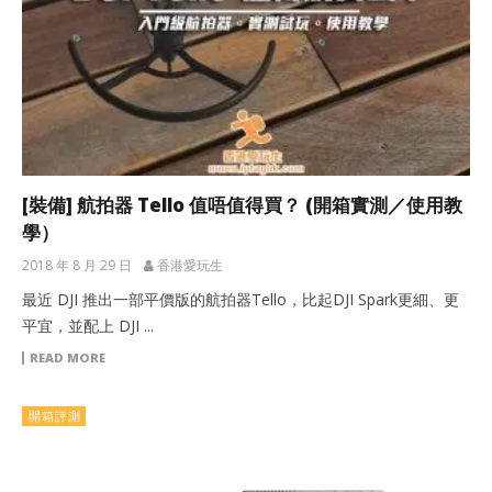
[裝備] 航拍器 Tello 值唔值得買？ (開箱實測／使用教
學）
2018 年 8 月 29 日
香港愛玩生
最近 DJI 推出一部平價版的航拍器Tello，比起DJI Spark更細、更
平宜，並配上 DJI ...
READ MORE
開箱評測