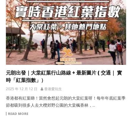
元朗出發｜大棠紅葉行山路線 + 最新圖片 ( 交通｜ 實
時「紅葉指數」）
2025 年 12 月 12 日
香港愛玩生
香港都有紅葉睇！當然會想起元朗的大棠紅葉呀！每年年底紅葉季
節都吸到很多人去大欖郊野公園的大棠楓香林，...
READ MORE