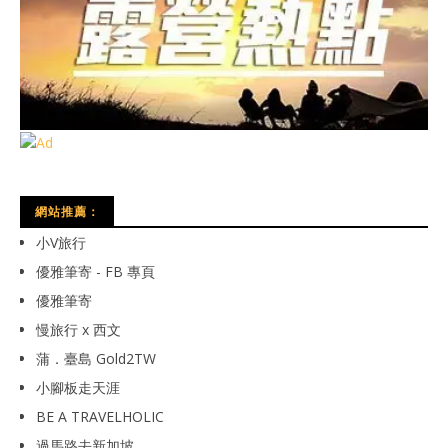
網站推薦：
小V旅行
優雅筆寄 - FB 專頁
優雅筆寄
慢旅行 x 西文
蒲．臺島 Gold2TW
小腳板走天涯
BE A TRAVELHOLIC
過馬路去新加坡