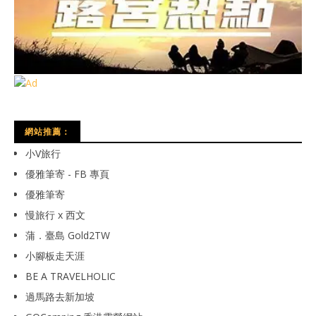
網站推薦：
小V旅行
優雅筆寄 - FB 專頁
優雅筆寄
慢旅行 x 西文
蒲．臺島 Gold2TW
小腳板走天涯
BE A TRAVELHOLIC
過馬路去新加坡