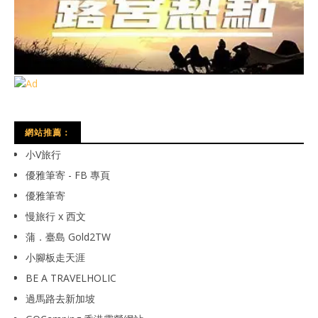
網站推薦：
小V旅行
優雅筆寄 - FB 專頁
優雅筆寄
慢旅行 x 西文
蒲．臺島 Gold2TW
小腳板走天涯
BE A TRAVELHOLIC
過馬路去新加坡