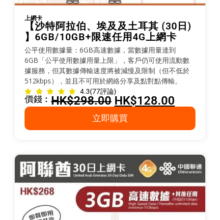
上網卡
【沙特阿拉伯、埃及及土耳其 (30日)
】6GB/10GB+限速任用4G上網卡
公平使用數據量：6GB高速數據，當數據用量達到
6GB「公平使用數據用量上限」，客戶仍可使用流動數
據服務，但其數據傳輸速度將被減慢及限制（但不低於
512kbps），並且不可用於網絡分享及點對點傳輸。
4.3
(77評論)
價錢︰
HK$
298.00
HK$
128.00
立即購買