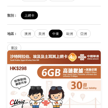
類別︰
上網卡
地區︰
澳洲
美洲
中東
歐洲
亞洲
重設