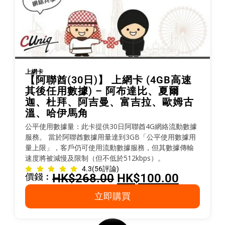
上網卡
【阿聯酋(30日)】 上網卡 (4GB高速
其後任用數據) – 阿布達比、夏爾
迦、杜拜、阿吉曼、富吉拉、歐姆古
溫、哈伊馬角
公平使用數據量：此卡提供30日阿聯酋4G網絡流動數據
服務。 當於阿聯酋數據用量達到3GB「公平使用數據用
量上限」，客戶仍可使用流動數據服務，但其數據傳輸
速度將被減慢及限制（但不低於512kbps）。
4.3
(56評論)
價錢︰
HK$
268.00
HK$
100.00
立即購買