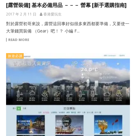
[露營裝備] 基本必備用品 －－－ 營幕 [新手選購指南]
2017 年 2 月 11 日
香港愛玩生
對於露營初哥來說，露營這回事好似很多東西都要準備，又要使一
大筆錢買裝備 （Gear）吧！？ 小編 F...
READ MORE
旅遊必讀