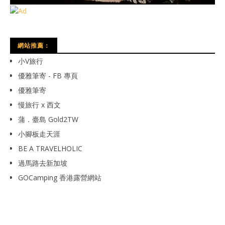
網站推薦：
小V旅行
優雅筆寄 - FB 專頁
優雅筆寄
慢旅行 x 西文
蒲．臺島 Gold2TW
小腳板走天涯
BE A TRAVELHOLIC
過馬路去新加坡
GOCamping 香港露營網站