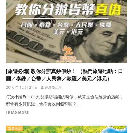
[旅遊必備] 教你分辦真鈔假鈔！ （熱門旅遊地點：日
圓／泰銖／台幣／人民幣／歐羅／美元／港元）
2016 年 12 月 21 日
香港愛玩生
每次小編Foster 到兌換店唱錢的時候，就算是合法經營的店鋪，
都會有少算懷疑，會不會收到假幣呢？ ...
READ MORE
旅遊必讀