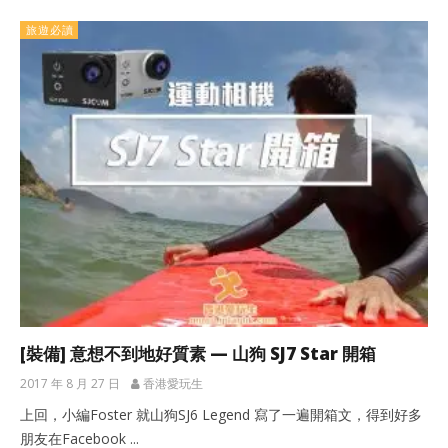
旅遊必讀
[裝備] 意想不到地好質素 — 山狗 SJ7 Star 開箱
2017 年 8 月 27 日
香港愛玩生
上回，小編Foster 就山狗SJ6 Legend 寫了一遍開箱文，得到好多
朋友在Facebook ...