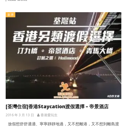
新界
[荃灣住宿]香港Staycation渡假選擇 – 帝景酒店
2016 年 3 月 13 日
香港愛玩生
放假想舒舒適適、寧寧靜靜地過，又不想離港，又不想到離島渡