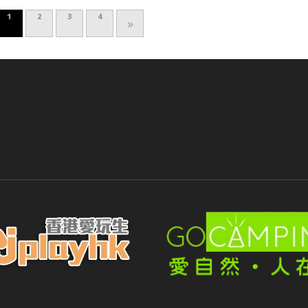
1
2
3
4
»