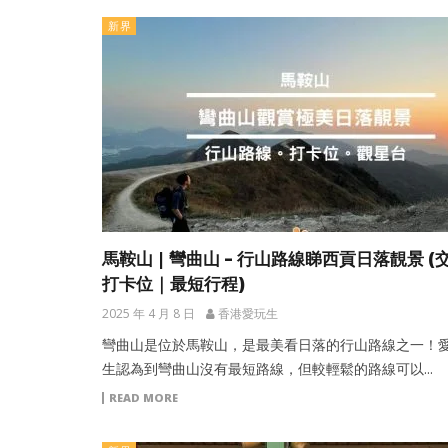
新界
馬鞍山 | 彎曲山 – 行山路線睇西貢日落靚景 (
打卡位｜最短行程)
2025 年 4 月 8 日
香港愛玩生
彎曲山是位於馬鞍山，是最美看日落的行山路線之一！
生認為到彎曲山沒有最短路線，但較輕鬆的路線可以...
READ MORE