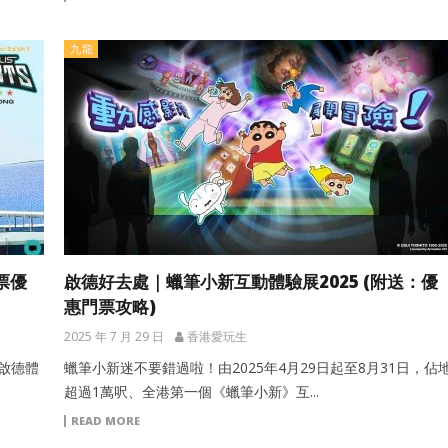
九龍
門票優
啟德好去處｜蠟筆小新互動體驗展2025 (附送：優
惠門票攻略)
2025 年 7 月 29 日
香港愛玩生
於啟德體
蠟筆小新迷不要錯過啦！由2025年4月29日起至8月31日，佔
超過1萬呎、全港第一個《蠟筆小新》互...
READ MORE