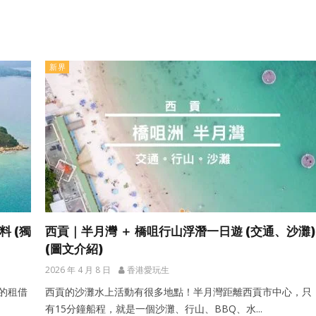
新界
料 (獨
西貢｜半月灣 ＋ 橋咀行山浮潛一日遊 (交通、沙灘)
(圖文介紹)
2026 年 4 月 8 日
香港愛玩生
板的租借
西貢的沙灘水上活動有很多地點！半月灣距離西貢市中心，只
有15分鐘船程，就是一個沙灘、行山、BBQ、水...