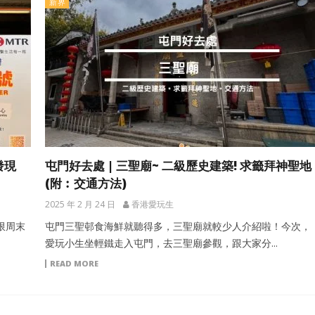
新界
發現
屯門好去處 | 三聖廟~ 二級歷史建築! 求籤拜神聖地
(附︰交通方法)
2025 年 2 月 24 日
香港愛玩生
限周末
屯門三聖邨食海鮮就聽得多，三聖廟就較少人介紹啦！今次，
愛玩小生坐輕鐵走入屯門，去三聖廟參觀，跟大家分...
READ MORE