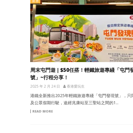
新界
周末屯門遊 | $50任搭！輕鐵旅遊專綫「屯門
號」~行程分享！
2025 年 2 月 24 日
香港愛玩生
港鐵全新推出2025年輕鐵旅遊專綫「屯門發現號」，只
及公眾假期行駛，途經兆康站至三聖站之間的1...
READ MORE