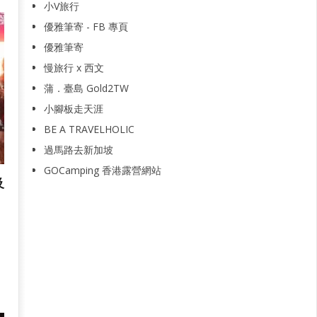
小V旅行
優雅筆寄 - FB 專頁
優雅筆寄
慢旅行 x 西文
蒲．臺島 Gold2TW
小腳板走天涯
BE A TRAVELHOLIC
過馬路去新加坡
GOCamping 香港露營網站
及