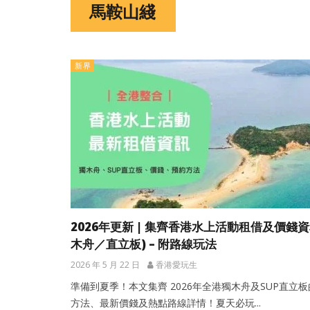
馬鞍山綫
新界
2026年更新 | 集齊香港水上活動租借及價錢資
木舟／直立板) – 附路線玩法
2026 年 5 月 22 日
香港愛玩生
準備到夏季！本文集齊 2026年全港獨木舟及SUP直立
方法、最新價錢及熱點路線詳情！夏天必玩...