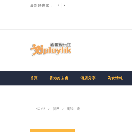
九龍
[CHIIKAWA香港展] 多圖大公開！「CHIIKAWA DAYS」大型特展有咩睇?點搶門票?
最新好去處：
首頁
香港好去處
酒店分享
為食情報
HOME
新界
馬鞍山綫