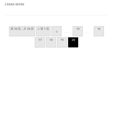
READ MORE
第 20 頁，共 20 頁
« 第 1 頁
10
16
«
...
...
17
18
19
20