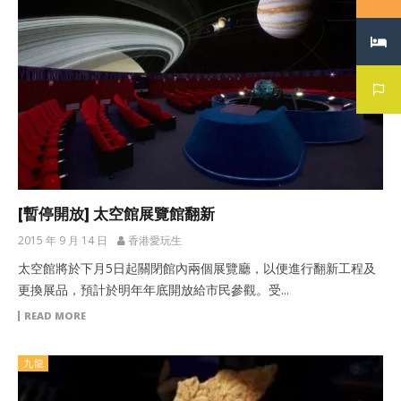
[暫停開放] 太空館展覽館翻新
2015 年 9 月 14 日
香港愛玩生
太空館將於下月5日起關閉館內兩個展覽廳，以便進行翻新工程及
更換展品，預計於明年年底開放給市民參觀。受...
READ MORE
九龍