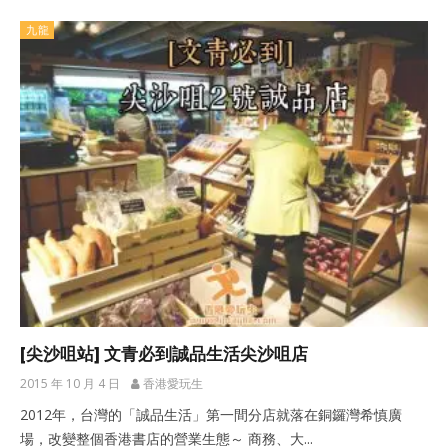
九龍
[尖沙咀站] 文青必到誠品生活尖沙咀店
2015 年 10 月 4 日
香港愛玩生
2012年，台灣的「誠品生活」第一間分店就落在銅鑼灣希慎廣
場，改變整個香港書店的營業生態～ 商務、大...