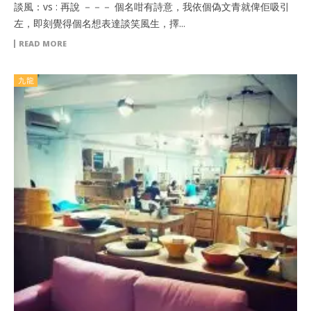
談風：vs : 再說 －－－ 個名咁有詩意，我依個偽文青就俾佢吸引
左，即刻覺得個名想表達談笑風生，擇...
READ MORE
九龍