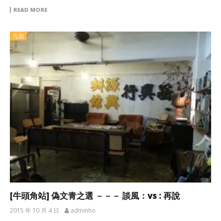
READ MORE
九龍
[牛頭角站] 偽文青之選 －－－ 談風：vs : 再說
2015 年 10 月 4 日
adminho