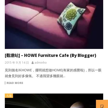
[觀塘站]
– HOWE Furniture Cafe (By Blogger)
2015 年 9 月 14 日
adminho
見到個名叫HOWE，擺明就想做HOME(有家的感覺啦)，所以一眼
就會見到好多傢俬。 不過我望多幾眼就...
READ MORE
九龍