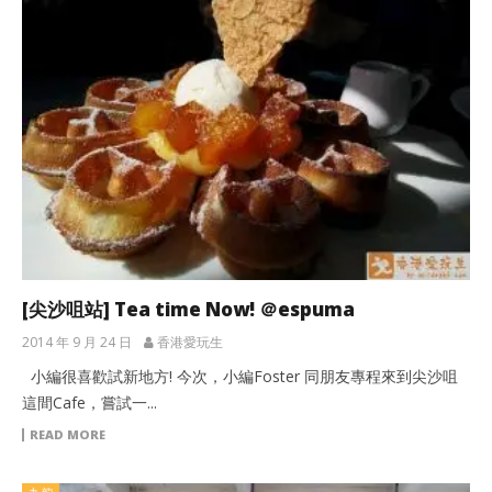
[尖沙咀站] Tea time Now! ＠espuma
2014 年 9 月 24 日
香港愛玩生
小編很喜歡試新地方! 今次，小編Foster 同朋友專程來到尖沙咀
這間Cafe，嘗試一...
READ MORE