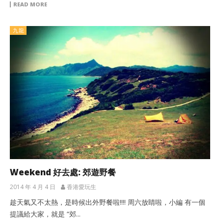
READ MORE
九龍
Weekend 好去處: 郊遊野餐
2014 年 4 月 4 日
香港愛玩生
趁天氣又不太熱，是時候出外野餐啦!!!! 周六放睛啦，小編 有一個
提議給大家，就是 “郊...