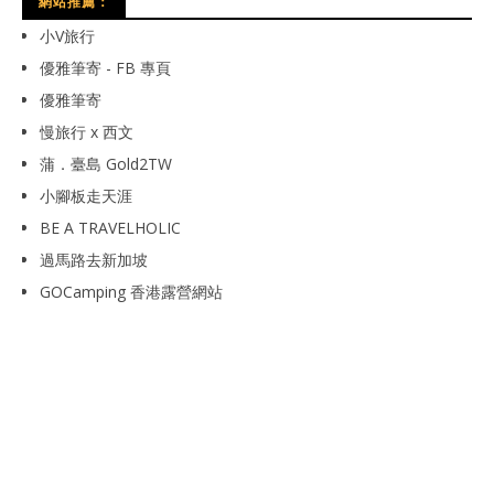
網站推薦：
小V旅行
優雅筆寄 - FB 專頁
優雅筆寄
慢旅行 x 西文
蒲．臺島 Gold2TW
小腳板走天涯
BE A TRAVELHOLIC
過馬路去新加坡
GOCamping 香港露營網站