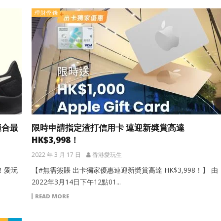
理財慳錢
適合最
限時申請指定渣打信用卡 連迎新奬賞高達
HK$3,998！
2022 年 3 月 17 日
香港愛玩生
呀！愛玩
【#無需簽賬 出卡獨家優惠連迎新奬賞高達 HK$3,998！】 由
2022年3月14日下午12點01...
READ MORE