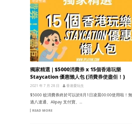
理財慳錢
獨家精選 | $5000消費券 x 15個香港玩樂
Staycation 優惠懶人包 (消費券使盡佢！)
2021 年 7 月 28 日
香港愛玩生
$5000 蚊消費券終於可以於8月1日凌晨00:00使用啦！
過八達通、Alipay 支付寶、...
READ MORE