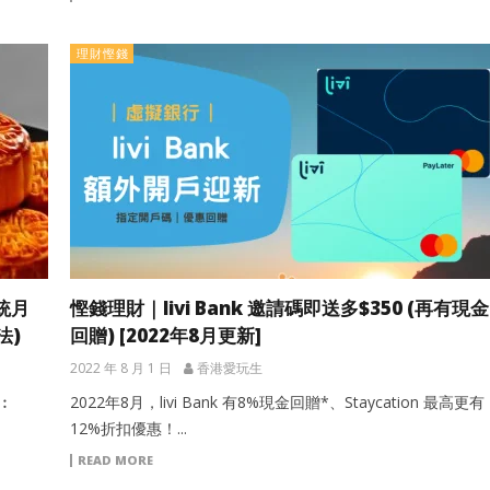
理財慳錢
統月
慳錢理財｜livi Bank 邀請碼即送多$350 (再有現金
法)
回贈) [2022年8月更新]
2022 年 8 月 1 日
香港愛玩生
︰
2022年8月，livi Bank 有8%現金回贈*、Staycation 最高更有
12%折扣優惠！...
READ MORE