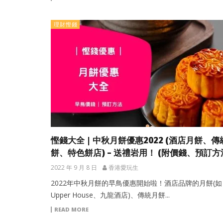
理財慳錢
慳錢大全 | 中秋月餅優惠2022 (酒店月餅、傳
餅、特色餅店) – 送禮岩用！ (附價錢、預訂方
2022 年 9 月 8 日
香港愛玩生
2022年中秋月餅的早鳥優惠開始啦！酒店品牌的月餅(如
Upper House、九龍酒店)、傳統月餅...
READ MORE