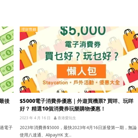
理財慳錢
派最後
$5000電子消費券優惠｜外遊買機票? 買咩、玩咩
好？ 精選10個消費券玩樂購物優惠！
2023 年 4 月 16 日
香港愛玩生
透過電子
2023年消費券$5000，最快2023年4月16日派發第一期，無論
使用八達通、AlipayHK 支...