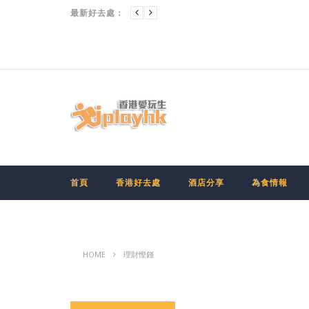
九龍
[CHIIKAWA香港展] 多圖大公開！「CHIIKAWA DAYS」大型特展有咩睇?點搶門票?
最新好去處：
首頁
香港好去處
酒店分享
為食情報
HOME
理財慳錢