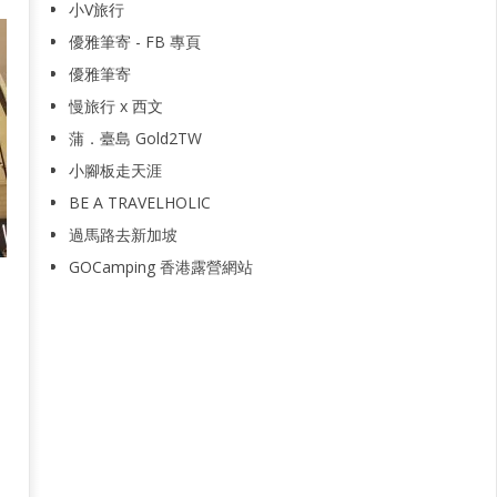
小V旅行
優雅筆寄 - FB 專頁
優雅筆寄
慢旅行 x 西文
蒲．臺島 Gold2TW
小腳板走天涯
BE A TRAVELHOLIC
過馬路去新加坡
GOCamping 香港露營網站