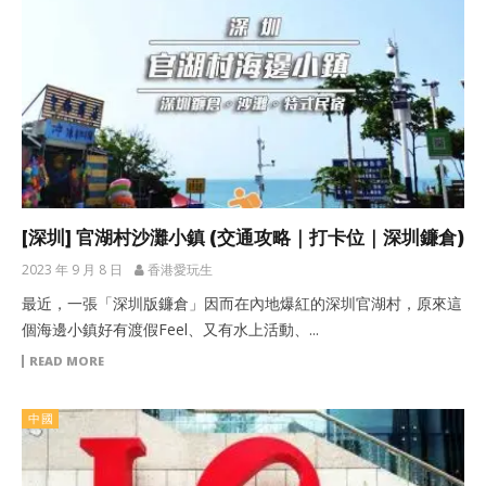
[深圳] 官湖村沙灘小鎮 (交通攻略｜打卡位｜深圳鐮倉)
2023 年 9 月 8 日
香港愛玩生
最近，一張「深圳版鐮倉」因而在內地爆紅的深圳官湖村，原來這
個海邊小鎮好有渡假Feel、又有水上活動、...
READ MORE
中國