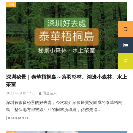
中國
深圳秘景｜泰華梧桐島～落羽杉林、湖邊小森林、水上
茶室
2023 年 9 月 17 日
周邊遊人
深圳有很多秘景的好去處，今次就介紹位於寶安固戍的泰華梧桐
島。整個地方都被綠油油的樹林所環繞，仿佛走進...
READ MORE