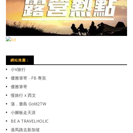
網站推薦：
小V旅行
優雅筆寄 - FB 專頁
優雅筆寄
慢旅行 x 西文
蒲．臺島 Gold2TW
小腳板走天涯
BE A TRAVELHOLIC
過馬路去新加坡