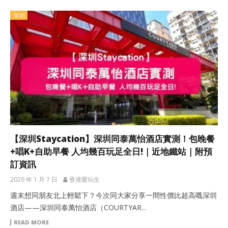
深圳
【深圳Staycation】深圳同泰萬怡酒店實測！包晚餐
+唱K+自助早餐 人均幾百玩足全日!｜近地鐵站｜附預
訂資訊
2026 年 1 月 7 日
香港愛玩生
週末想同朋友北上輕鬆下？今次同大家分享一間性價比超高嘅深圳
酒店——深圳同泰萬怡酒店（COURTYAR...
READ MORE