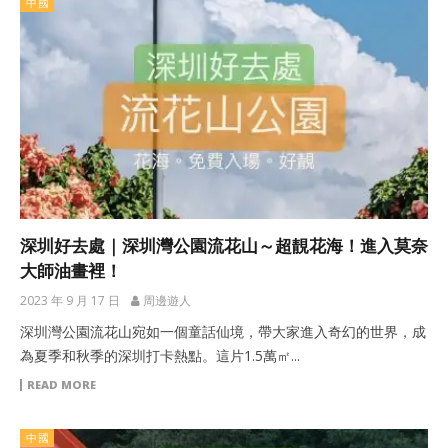
中國
深圳好去處｜深圳灣公園流花山～超靚花海！進入莫奈
大師油畫裡！
2023 年 9 月 17 日
周邊遊人
深圳灣公園流花山宛如一個童話仙境，帶大家進入奇幻的世界，成
為夏季和秋季的深圳打卡熱點。這片1.5萬㎡...
READ MORE
中國