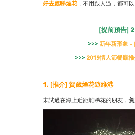
好去處睇煙花
，不用跟人逼，都可以
2019
2019
年 2
年 2
月 3
月 3
日
日
[提前預告]
香
香
港
港
愛
愛
>>>
新年新形象 – 
玩
玩
生
生
>>>
2019
情人節餐廳推
1. [推介] 賀歲煙花遊維港
未試過在海上近距離睇花的朋友，
賀