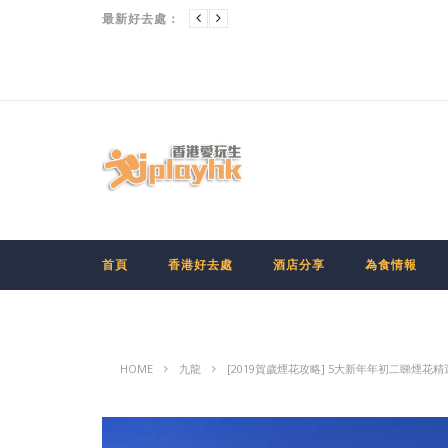
最新好去處：
首頁
香港好去處
酒店分享
為食情報
HOME
九龍
[2019賀歲煙花攻略] 5大新年年初二睇煙花