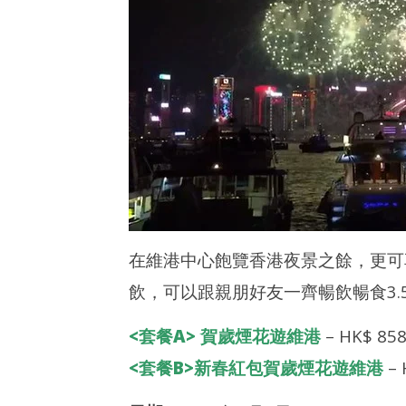
在維港中心飽覽香港夜景之餘，更可
飲，可以跟親朋好友一齊暢飲暢食3
<套餐A> 賀歲煙花遊維港
– HK$ 8
<套餐B>新春紅包賀歲煙花遊維港
–