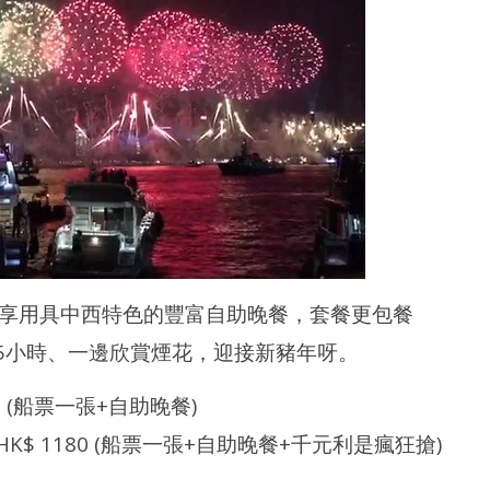
享用具中西特色的豐富自助晚餐，套餐更包餐
.5小時、一邊欣賞煙花，迎接新豬年呀。
58 (船票一張+自助晚餐)
 HK$ 1180 (船票一張+自助晚餐+千元利是瘋狂搶)