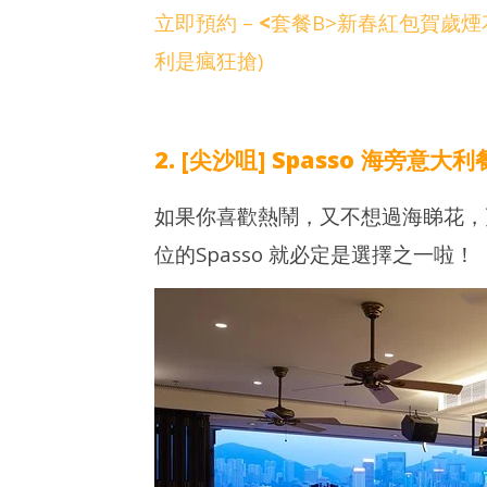
立即預約 –
<
套餐B>新春紅包賀歲煙花遊
利是瘋狂搶)
2. [尖沙咀] Spasso 海旁意大
如果你喜歡熱鬧，又不想過海睇花，
位的Spasso 就必定是選擇之一啦！