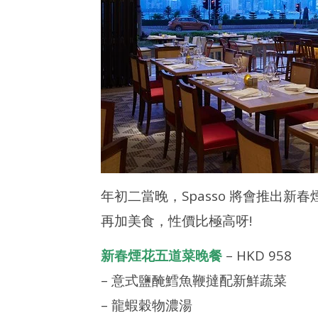
年初二當晚，Spasso 將會推出
再加美食，性價比極高呀!
新春煙花五道菜晚餐
– HKD 958
– 意式鹽醃鱈魚鞭撻配新鮮蔬菜
– 龍蝦穀物濃湯