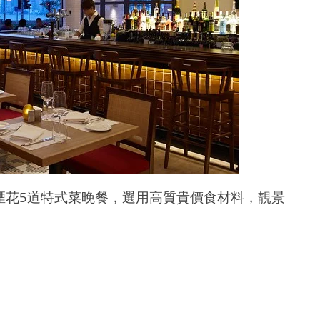
新春煙花5道特式菜晚餐，選用高質貴價食材料，靚景