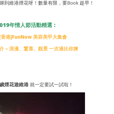
睇到維港煙花呀！數量有限，要Book 趁早！
2019
20
年 2
年
月 3
月
日
日
 2019年情人節活動精選︰
香
香
港
港
愛
愛
[香港]FunNow
美容美甲大集會
玩
玩
生
生
介 – 浪漫、驚喜、靚景 一次過比你揀
歲煙花遊維港
就一定要試一試啦！