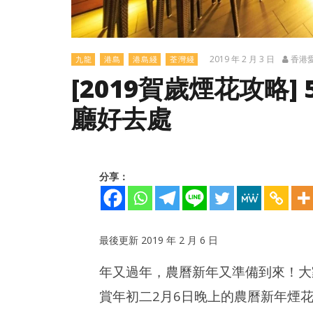
2019 年 2 月 3 日
香港
九龍
港島
港島綫
荃灣綫
[2019賀歲煙花攻略
廳好去處
分享：
最後更新 2019 年 2 月 6 日
年又過年，農曆新年又準備到來！大
NOW VIEWING
賞年初二2月6日晚上的農曆新年煙
[2019賀歲煙花攻略] 5大新年年初二睇煙
多圖分享｜CH
花精選餐廳好去處
2026 -