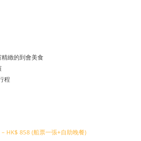
及品嘗精緻的到會美食
演
行程
 HK$ 858 (船票一張+自助晚餐)