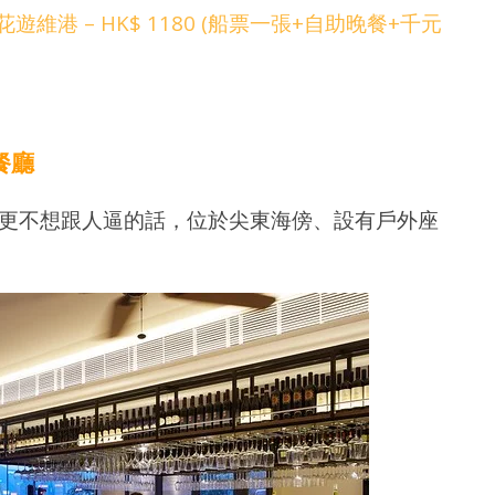
維港 – HK$ 1180 (船票一張+自助晚餐+千元
利餐廳
更不想跟人逼的話，位於尖東海傍、設有戶外座