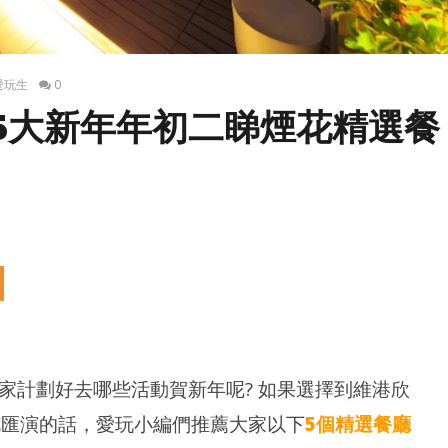
愛玩生
0
] 5大新年年初二睇煙花精選餐
家計劃好去哪些活動賀新年呢? 如果選擇到維港欣
花匯演的話，愛玩小編們推薦大家以下
5個精選餐廳
整合優惠 | 海洋公園水上樂園門票(買1送1
IIKAWA ARTIVERSE 特展
深
/ 生日優惠)
 打卡位！旋轉木馬！
最