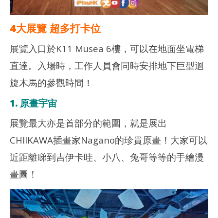
生
4大展覽 超多打卡位
展覽入口於K11 Musea 6樓，可以在地面坐電梯
直達。入場時，工作人員會同時安排地下巨型迴
旋木馬的參觀時間！
1. 原畫宇宙
展覽最大亦是首部分的範圍，就是展出
CHIIKAWA插畫家Nagano的珍貴原畫！大家可以
近距離睇到吉伊卡哇、小八、兔哥等等的手繪漫
畫圖！