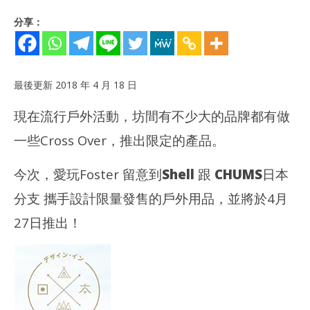
分享：
最後更新 2018 年 4 月 18 日
現在流行戶外活動，坊間有不少大的品牌都有做
一些Cross Over，推出限定的產品。
今次，愛玩Foster 留意到
Shell
跟
CHUMS
日本
分支 攜手設計限量發售的戶外用品，並將於4月
NOW VIEWING
【實
27日推出！
額外
[限量發售] Shell V-Power X CHUMS 日系戶外用品系列
201
2018
年 
年 4
月
月
18
18
日
日
香