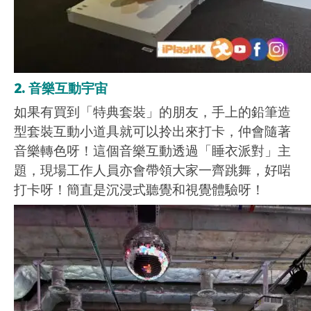
2. 音樂互動宇宙
如果有買到「特典套裝」的朋友，手上的鉛筆造
型套裝互動小道具就可以拎出來打卡，仲會隨著
音樂轉色呀！這個音樂互動透過「睡衣派對」主
題，現場工作人員亦會帶領大家一齊跳舞，好啱
打卡呀！簡直是沉浸式聽覺和視覺體驗呀！