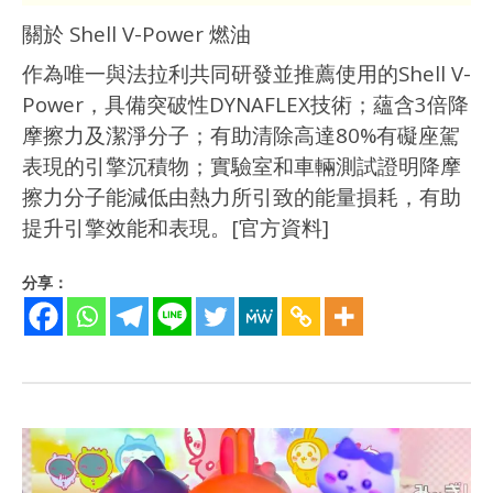
關於 Shell V-Power 燃油
作為唯一與法拉利共同研發並推薦使用的Shell V-
Power，具備突破性DYNAFLEX技術；蘊含3倍降
摩擦力及潔淨分子；有助清除高達80%有礙座駕
表現的引擎沉積物；實驗室和車輛測試證明降摩
擦力分子能減低由熱力所引致的能量損耗，有助
提升引擎效能和表現。[官方資料]
分享：