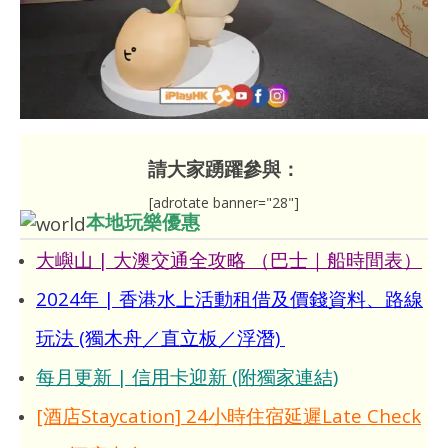
請大家踴躍參與：
[adrotate banner="28"]
本地玩樂優惠
大嶼山 | 大澳交通全攻略 （巴士｜船時間表）
2024年 | 香港水上活動租借及價錢資料、路線
玩法 (獨木舟／直立板／浮潛)
每月更新 | 信用卡迎新 (附獨家連結)
[酒店Staycation] 24小時住宿延遲Late Check