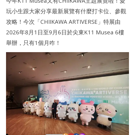
今年K11 Musea又有CHIIKAWA主題展覽啦！愛
玩小生跟大家分享最新展覽有什麼打卡位、參觀
攻略！今次「CHIIKAWA ARTIVERSE」特展由
2026年8月1日至9月6日於尖東K11 Musea 6樓
舉辦，只有1個月咋！
NOW VIEWING
多圖分享｜CHIIKAWA ARTIVERSE 特展2026 – 打卡位！旋轉木
深水
馬！
202
年 
2026
月 
年 8
日
月 2
日
香
港
香
愛
港
玩
愛
生
玩