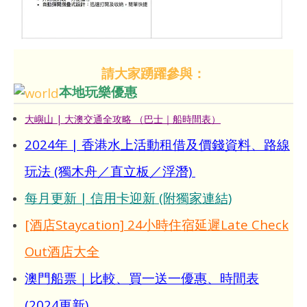
請大家踴躍參與：
本地玩樂優惠
大嶼山 | 大澳交通全攻略 （巴士｜船時間表）
2024年 | 香港水上活動租借及價錢資料、路線
玩法 (獨木舟／直立板／浮潛)
每月更新 | 信用卡迎新 (附獨家連結)
[酒店Staycation] 24小時住宿延遲Late Check
Out酒店大全
澳門船票｜比較、買一送一優惠、時間表
(2024更新)