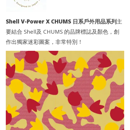
香
港
港
愛
愛
玩
玩
生
Shell V-Power X CHUMS 日系戶外用品系列
主
生
要結合 Shell及 CHUMS 的品牌標誌及顏色，創
作出獨家迷彩圖案，非常特別！