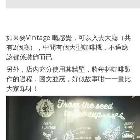
如果要Vintage 嘅感覺，可以入去大廳（共
有2個廳），中間有個大型咖啡機，不過應
該都係裝飾而已。
另外，店內充分使用其牆壁，將每杯咖啡製
作的過程，圖文並荗，好似故事咁一一畫比
大家睇呀！