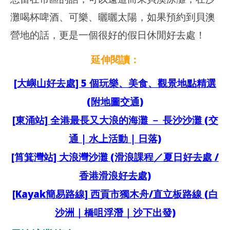
灘喝杯啤酒、可樂、曬曬太陽，如果預約到貝澳
營地的話，更是一個很好的假日休閒好去處！
延伸閱讀：
NOW VIEWING
[大嶼山好去處] 5 個玩樂、美食、觀景地點精選
20
大嶼山| 貝澳沙灘 – 超寧靜的海邊好去處 (交通｜營地｜滑浪)
202
2026
(附地圖交通)
年 
年 8
月 
月 9
[東涌站] 全港最長又大浪的海灘 － 長沙沙灘 (交
日
日
香
香
通 | 水上活動 | 日落)
港
港
愛
愛
[筲箕灣站] 大浪灣沙灘 (滑浪課程／夏日好去處 /
玩
玩
生
生
香港滑浪好去處)
[Kayak簡易路線] 西貢市獨木舟/直立板路線 (白
沙洲｜橋咀浮潛｜沙下出發)