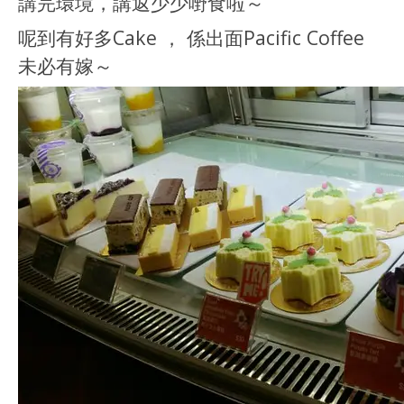
講完環境，講返少少嘢食啦～
呢到有好多Cake ， 係出面Pacific Coffee
未必有嫁～