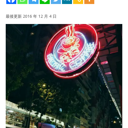
最後更新 2016 年 12 月 4 日
NOW VIEWING
20
[銅鑼灣]令你工作效率提升的咖啡店 — Pacific Coffee
拍
2016
年
201
12
年
月 4
12
日
月 
日
香
港
香
愛
港
玩
愛
生
玩
生