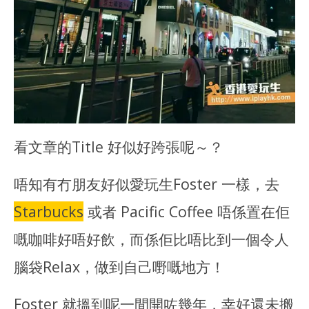
看文章的Title 好似好跨張呢～？
唔知有冇朋友好似愛玩生Foster 一樣，去
Starbucks
或者 Pacific Coffee 唔係置在佢
嘅咖啡好唔好飲，而係佢比唔比到一個令人
腦袋Relax，做到自己嘢嘅地方！
Foster 就搵到呢一間開咗幾年，幸好還未搬