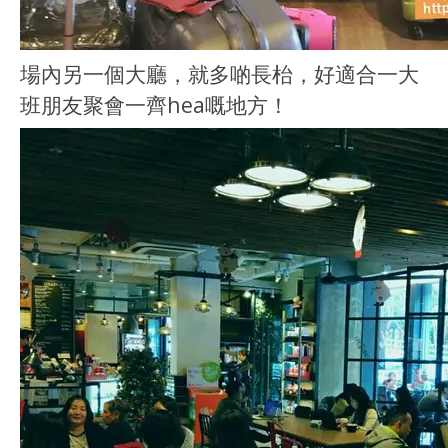
場內另一個大廳，就多啲長枱，好適合一大
班朋友聚會一齊hea嘅地方！