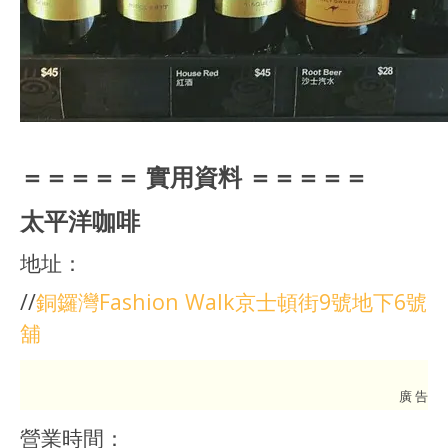
＝＝＝＝＝ 實用資料 ＝＝＝＝＝
太平洋咖啡
地址：
//
銅鑼灣Fashion Walk京士頓街9號地下6號
舖
廣 告
營業時間：