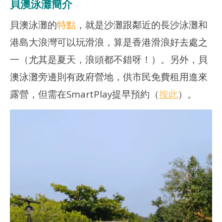
貝澳泳灘簡介
貝澳泳灘的
特點
，就是沙灘跟鄰近的長沙泳灘和
港島大浪灣可以玩滑浪，算是香港滑浪好去處之
一（尤其是夏天，浪頭都不錯呀！）。另外，貝
澳泳灘旁邊則有政府營地，供市民免費租用進來
露營，但需在SmartPlay提早預約（
按此
）。