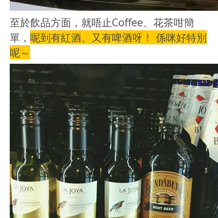
至於飲品方面，就唔止Coffee、花茶咁簡
單，
呢到有紅酒、又有啤酒呀！ 係咪好特別
呢～