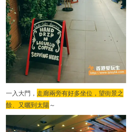
一入大門，
走廊兩旁有好多坐位，望街景之
餘、又曬到太陽
～