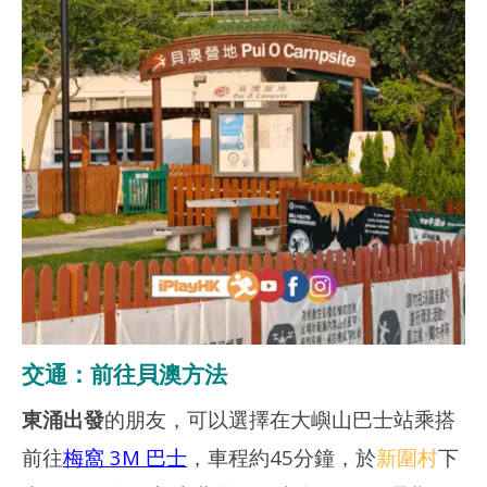
交通：前往貝澳方法
東涌出發
的朋友，可以選擇在大嶼山巴士站乘搭
前往
梅窩 3M 巴士
，車程約45分鐘，於
新圍村
下