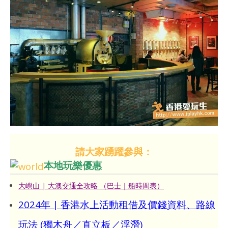
請大家踴躍參與：
本地玩樂優惠
大嶼山 | 大澳交通全攻略 （巴士｜船時間表）
2024年 | 香港水上活動租借及價錢資料、路線
玩法 (獨木舟／直立板／浮潛)