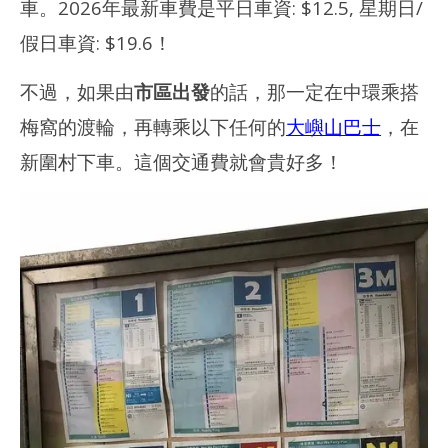
車。2026年最新車費是平日車資: $12.5, 星期日/
假日車資: $19.6！
不過，如果由
市區出發
的話，那一定在中環乘搭
梅窩的渡輪，再轉乘以下任何的
大嶼山巴士
，在
新圍村下車。這個交通費就會貴好多！