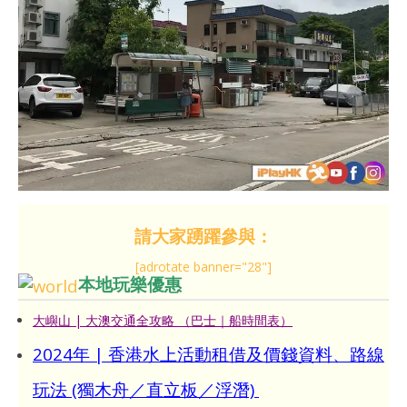
請大家踴躍參與：
[adrotate banner="28"]
本地玩樂優惠
大嶼山 | 大澳交通全攻略 （巴士｜船時間表）
2024年 | 香港水上活動租借及價錢資料、路線
玩法 (獨木舟／直立板／浮潛)