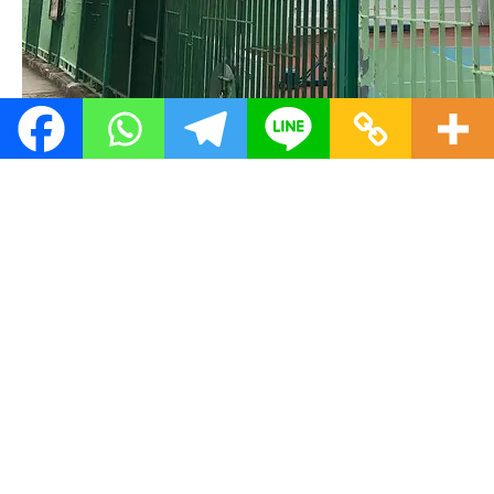
經過球場後，會看到指示牌「貝澳泳灘及貝澳營
地」，再走行走一少段路，則到達貝澳泳灘。