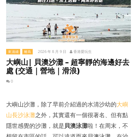
2026 年 8 月 9 日
香港愛玩生
東涌綫
離島
大嶼山| 貝澳沙灘 – 超寧靜的海邊好去
處 (交通｜營地｜滑浪)
0
大嶼山沙灘，除了早前介紹過的水清沙幼的
大嶼
山長沙泳灘
之外，其實還有一個很著名、但有點
隱世感覺的沙灘，就是
貝澳泳灘
啦！在周末，不
想留在市區的話，可以遠道而來貝澳泳灘，在沙