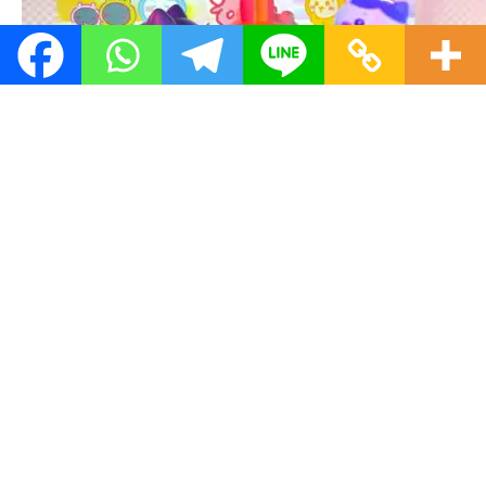
3. 裝置藝術宇宙
這區展覽有多個一定打卡的公仔裝置！包括帶全
球首度亮相的「毛量暴增」造型吉伊卡哇、小八
與兔兔，亦有海外首次登場的巨型「賽蓮」雕塑
與電影版角色！