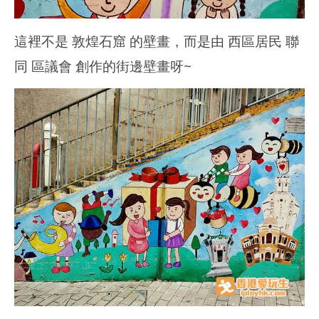
這裡不是
敦煌石窟
的壁畫，而是由 西
區居民
聯
同
區議會
創作的街邊壁畫呀~