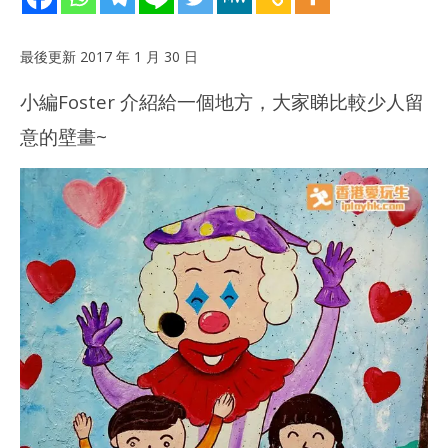
最後更新 2017 年 1 月 30 日
小編Foster 介紹給一個地方，大家睇比較少人留
意的
壁畫
~
NOW VIEWING
整合
[堅尼地城站] 壁畫走廊 － 由西區居民攜手創作
201
2017
年 
年 1
月
月
29
29
日
日
香
香
港
港
愛
愛
玩
玩
生
生