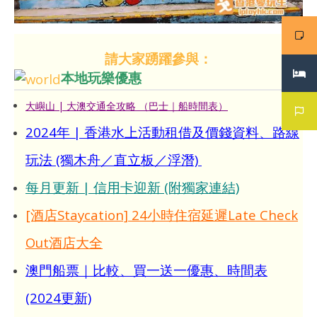
請大家踴躍參與：
本地玩樂優惠
大嶼山 | 大澳交通全攻略 （巴士｜船時間表）
2024年 | 香港水上活動租借及價錢資料、路線
玩法 (獨木舟／直立板／浮潛)
每月更新 | 信用卡迎新 (附獨家連結)
[酒店Staycation] 24小時住宿延遲Late Check
Out酒店大全
澳門船票｜比較、買一送一優惠、時間表
(2024更新)