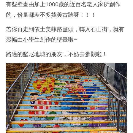
有些壁畫由加上1000歲的近百名老人家所創作
的，份量都差不多媲美古跡呀！！！
若你再走到依士美菲路盡頭，轉入石山街，就有
幾幅由小學生創作的壁畫啦~
路過的堅尼地城的朋友，不妨去參觀啦！