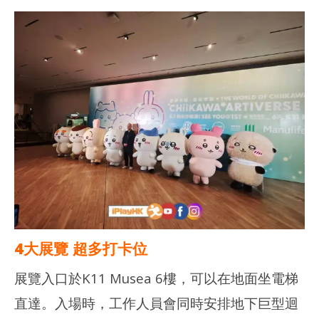
NOW VIEWING
多圖分享｜CHIIKAWA ARTIVERSE 特展2026 – 打卡位！旋轉木
深水
馬！
202
年 
2026
月 
年 8
日
月 2
日
香
港
香
愛
港
玩
愛
生
玩
生
4大展覽 超多打卡位
展覽入口於K11 Musea 6樓，可以在地面坐電梯
直達。入場時，工作人員會同時安排地下巨型迴