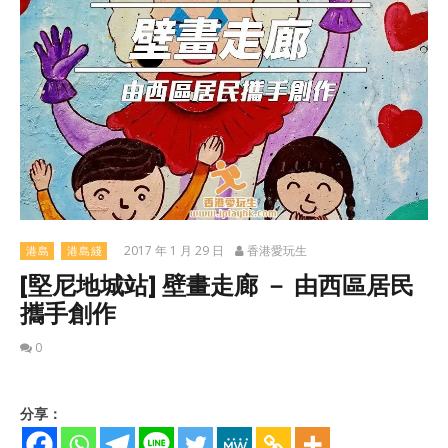
2017 年 1 月 29 日
香港愛玩生
港島
港島綫
[堅尼地城站] 壁畫走廊 － 由西區居民
攜手創作
0
分享：