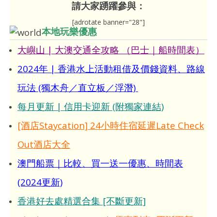
請大家踴躍參與：
[adrotate banner="28"]
本地玩樂優惠
大嶼山 | 大澳交通全攻略 （巴士｜船時間表）
2024年 | 香港水上活動租借及價錢資料、路線
玩法 (獨木舟／直立板／浮潛)
每月更新 | 信用卡迎新 (附獨家連結)
[酒店Staycation] 24小時住宿延遲Late Check
Out酒店大全
澳門船票｜比較、買一送一優惠、時間表
(2024更新)
香港好去處精選合集 [不斷更新]