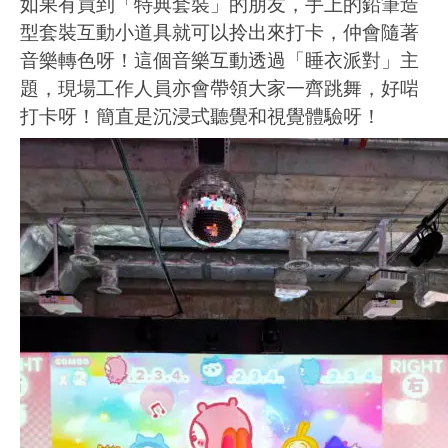
如果有買到「特典套裝」的朋友，手上的鉛筆造
型套裝互動小道具就可以拎出來打卡，仲會隨著
音樂轉色呀！這個音樂互動透過「睡衣派對」主
題，現場工作人員亦會帶領大家一齊跳舞，好啱
打卡呀！簡直是沉浸式聽覺和視覺體驗呀！