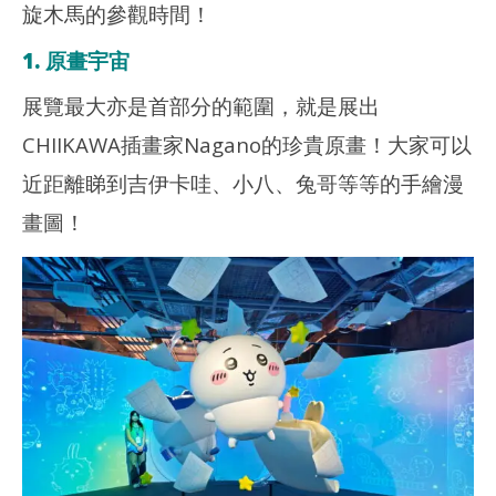
旋木馬的參觀時間！
1. 原畫宇宙
展覽最大亦是首部分的範圍，就是展出
CHIIKAWA插畫家Nagano的珍貴原畫！大家可以
近距離睇到吉伊卡哇、小八、兔哥等等的手繪漫
畫圖！