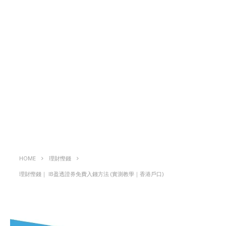
HOME
理財慳錢
理財慳錢｜ IB盈透證券免費入錢方法 (實測教學｜香港戶口)