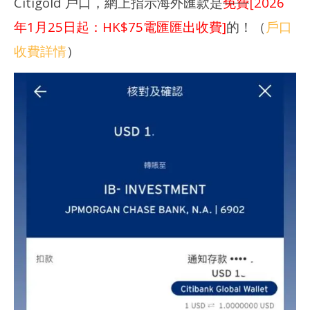
Citigold 戶口，網上指示海外匯款是
免費
[2026
年1月25日起：HK$75電匯匯出收費]
的！（
戶口
收費詳情
）