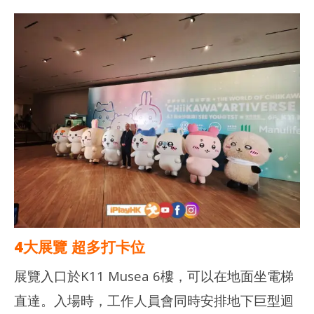
NOW VIEWING
多圖分享｜CHIIKAWA ARTIVERSE 特展2026 – 打卡位！旋轉木
深水
馬！
202
年 
2026
月 
年 8
日
月 2
日
香
港
香
愛
港
玩
愛
生
玩
生
4大展覽 超多打卡位
展覽入口於K11 Musea 6樓，可以在地面坐電梯
直達。入場時，工作人員會同時安排地下巨型迴