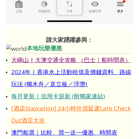
請大家踴躍參與：
本地玩樂優惠
大嶼山 | 大澳交通全攻略 （巴士｜船時間表）
2024年 | 香港水上活動租借及價錢資料、路線
玩法 (獨木舟／直立板／浮潛)
每月更新 | 信用卡迎新 (附獨家連結)
[酒店Staycation] 24小時住宿延遲Late Check
Out酒店大全
澳門船票｜比較、買一送一優惠、時間表