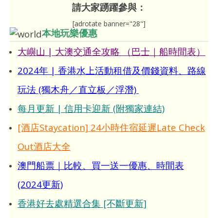
請大家踴躍參與：
[adrotate banner="28"]
本地玩樂優惠
大嶼山 | 大澳交通全攻略 （巴士｜船時間表）
2024年 | 香港水上活動租借及價錢資料、路線
玩法 (獨木舟／直立板／浮潛)
每月更新 | 信用卡迎新 (附獨家連結)
[酒店Staycation] 24小時住宿延遲Late Check
Out酒店大全
澳門船票｜比較、買一送一優惠、時間表
(2024更新)
香港好去處精選合集 [不斷更新]