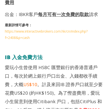
費用
出金：IBKR客戶
每月可有一次免費的取款
請求
最新詳情可參考：
https://www.interactivebrokers.com.hk/cn/index.php?
f=2408&p=cash
IB 入金免費方法
愛玩小生曾使用 HSBC 匯豐銀行的香港普通戶
口，每次於網上銀行戶口出金、入錢都收手續
費，大概
US$10
。計及來回IB 證券戶口就至少要
花費US$20 (約HK$150)。為了慳盡費用，愛玩
小生留意到使用Citibank 戶口，包括CitiPlus 和