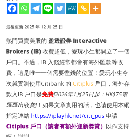
最後更新 2025 年 12 月 25 日
熱門買賣美股的
盈透證券 Interactive
Brokers (IB)
收費超低，愛玩小生都開立了一個
戶口。不過，IB 入錢經常都會有海外匯款等收
費，這是唯一一個需要慳錢的位置！愛玩小生今
NOW VIEWING
次就實測使用Citibank 的
Citiplus
戶口，海外存
【
理財慳錢｜ IB盈透證券免費入錢方法 (實測教學｜香港戶口)
(Ap
2025
款入IB 戶口是
免費
[2026年1月25日起：HK$75電
年
202
12
年
匯匯出收費]
！如果文章實用的話，也請使用本網
月
12
25
月
指定連結
https://iplayhk.net/citi_pus
申請
日
25
日
香
Citiplus 戶口
（讀者有額外迎新獎賞）
以作支持
港
香
愛
港
啊
！謝謝