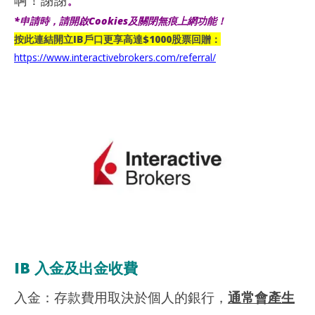
。
玩
愛
生
玩
*申請時，請開啟Cookies及關閉無痕上網功能！
生
按此連結開立IB戶口更享高達$1000股票回贈：
https://www.interactivebrokers.com/referral/
IB 入金及出金收費
入金：存款費用取決於個人的銀行，
通常會產生