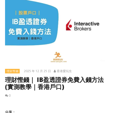
2025 年 12 月 25 日
香港愛玩生
理財慳錢
理財慳錢｜ IB盈透證券免費入錢方法
(實測教學｜香港戶口)
0
分享：