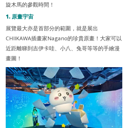
旋木馬的參觀時間！
1. 原畫宇宙
展覽最大亦是首部分的範圍，就是展出
CHIIKAWA插畫家Nagano的珍貴原畫！大家可以
近距離睇到吉伊卡哇、小八、兔哥等等的手繪漫
畫圖！