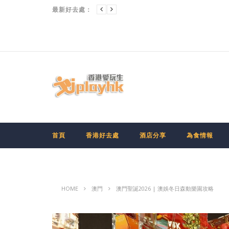
最新好去處：
首頁
香港好去處
酒店分享
為食情報
HOME
澳門
澳門聖誕2026 | 澳娛冬日森動樂園攻略