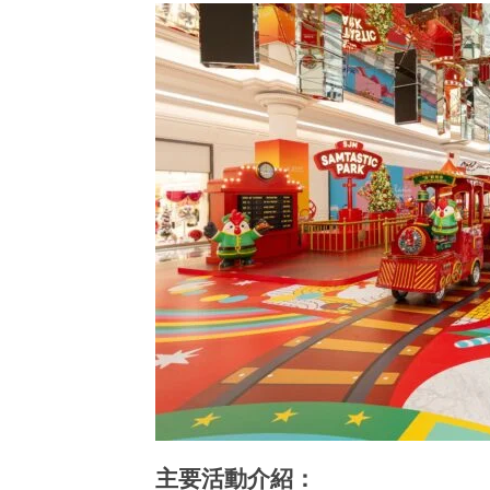
月
12
11
月
日
11
日
香
港
香
愛
港
玩
愛
生
玩
生
主要活動介紹：