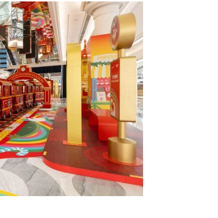
12
12
月
月
11
11
日
日
香
香
港
港
愛
愛
玩
玩
生
生