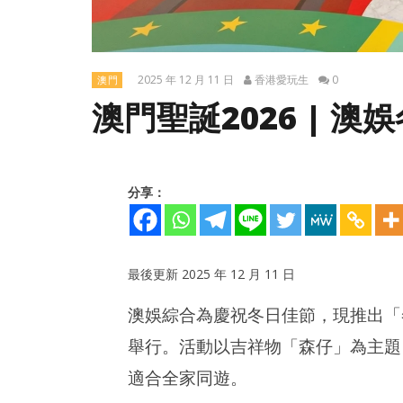
2025 年 12 月 11 日
香港愛玩生
0
澳門
澳門聖誕2026 | 
分享：
最後更新 2025 年 12 月 11 日
澳娛綜合為慶祝冬日佳節，現推出「冬
NOW VIEWING
舉行。活動以吉祥物「森仔」為主題
澳門聖誕2026 | 澳娛冬日森動樂園攻略
澳門船票
間表 (202
2025
適合全家同遊。
年
2025
12
年