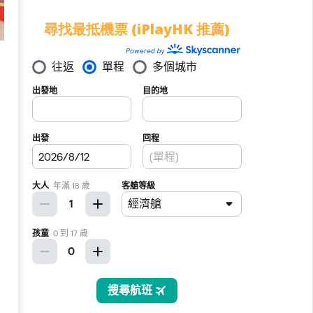
尋找最抵機票 (iPlayHK 推薦)
門玩樂2026 | 17個澳門自由行景點、必
好去處 (已加入新景點)
25