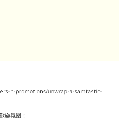
fers-n-promotions/unwrap-a-samtastic-
歡樂氛圍！