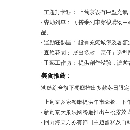
· 主題打卡點： 上葡京設有巨型充
· 森動列車： 可搭乘列車穿梭購物
品。
· 運動狂熱區： 設有充氣城堡及各
· 森悠花園： 展出多款「森仔」造
· 手藝工作坊： 提供創作體驗，讓
美食推薦：
澳娛綜合旗下餐廳推出多款冬日限定
· 上葡京多家餐廳提供午市套餐、下
· 新葡京天巢法國餐廳推出白松露
· 回力海立方亦有節日主題蛋糕及自