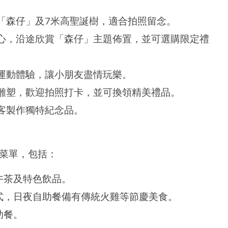
氣「森仔」及7米高聖誕樹，適合拍照留念。
中心，沿途欣賞「森仔」主題佈置，並可選購限定禮
類運動體驗，讓小朋友盡情玩樂。
型雕塑，歡迎拍照打卡，並可換領精美禮品。
遊客製作獨特紀念品。
菜單，包括：
午茶及特色飲品。
菜式，日夜自助餐備有傳統火雞等節慶美食。
助餐。