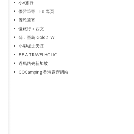
小V旅行
優雅筆寄 - FB 專頁
優雅筆寄
慢旅行 x 西文
蒲．臺島 Gold2TW
小腳板走天涯
BE A TRAVELHOLIC
過馬路去新加坡
GOCamping 香港露營網站