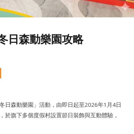
澳娛冬日森動樂園攻略
日森動樂園」活動，由即日起至2026年1月4日
，於旗下多個度假村設置節日裝飾與互動體驗，
｜價錢比較、買一送一優惠、時
澳
[澳門-氹仔] 大潭山滑草場 - 大人細路都玩
6更新)
玩
得! (附前往方法、開放時間)
20
2025
年
年