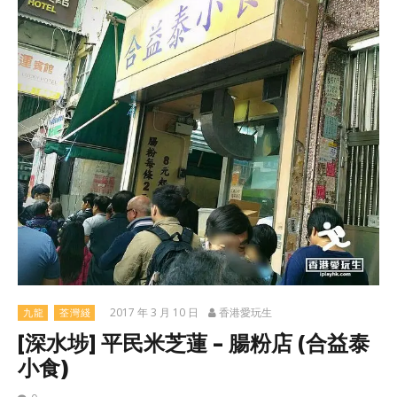
2017 年 3 月 10 日
香港愛玩生
九龍
荃灣綫
[深水埗] 平民米芝蓮 – 腸粉店 (合益泰
小食)