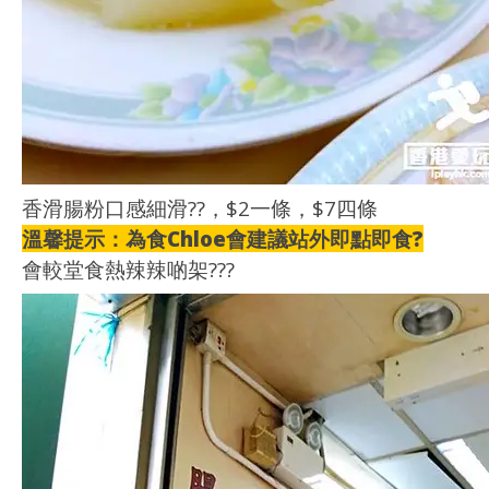
香滑腸粉口感細滑
?
?
，$2一條，$7四條
溫馨提示：為食Chloe會建議站外即點即食
?
會較堂食熱辣辣啲架
?
?
?