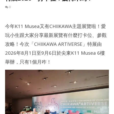
0
今年K11 Musea又有CHIIKAWA主題展覽啦！愛
玩小生跟大家分享最新展覽有什麼打卡位、參觀
攻略！今次「CHIIKAWA ARTIVERSE」特展由
2026年8月1日至9月6日於尖東K11 Musea 6樓
舉辦，只有1個月咋！
NOW VIEWING
多圖分享｜CHIIKAWA ARTIVERSE 特展2026 – 打卡位！旋轉木
深水
馬！
202
年 
2026
月 
年 8
日
月 2