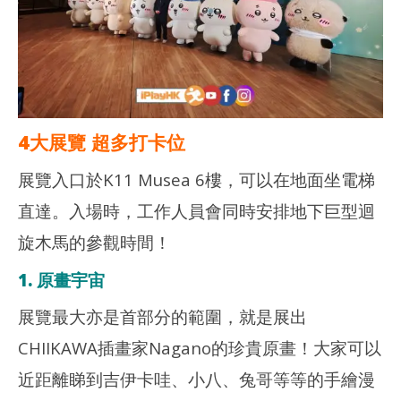
日
香
港
香
愛
港
玩
愛
生
玩
生
4大展覽 超多打卡位
展覽入口於K11 Musea 6樓，可以在地面坐電梯
直達。入場時，工作人員會同時安排地下巨型迴
旋木馬的參觀時間！
1. 原畫宇宙
展覽最大亦是首部分的範圍，就是展出
CHIIKAWA插畫家Nagano的珍貴原畫！大家可以
近距離睇到吉伊卡哇、小八、兔哥等等的手繪漫