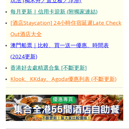
玩法 (獨木舟／直立板／浮潛)
日
2017
年 3
香
每月更新 | 信用卡迎新 (附獨家連結)
月
港
10
愛
[酒店Staycation] 24小時住宿延遲Late Check
日
玩
生
香
Out酒店大全
港
愛
澳門船票｜比較、買一送一優惠、時間表
玩
生
(2024更新)
香港好去處精選合集 [不斷更新]
Klook、KKday、Agoda優惠列表 (不斷更新)