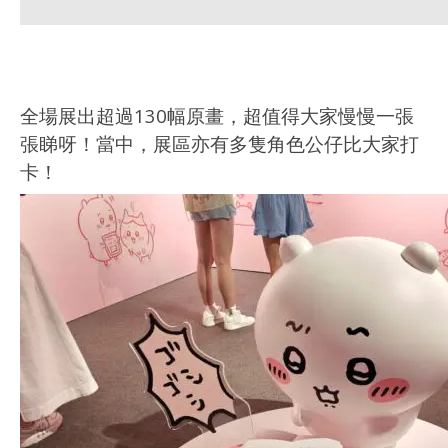
全場展出超過130幅原畫，超值得大家慢慢一張
張睇呀！當中，展區亦有多隻角色公仔比大家打
卡！