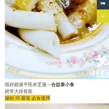
唔好錯過平民米芝蓮～
合益泰小食
經常大排長龍
腸粉
同 蘿蔔 必食選擇