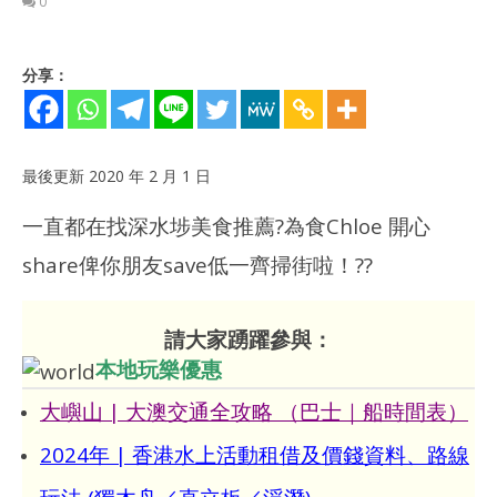
0
分享：
最後更新 2020 年 2 月 1 日
一直都在找
深水埗
美食推薦
?為食Chloe
開心
share俾你朋友save低一齊掃街啦！
?
?
請大家踴躍參與：
本地玩樂優惠
多圖
馬
大嶼山 | 大澳交通全攻略 （巴士｜船時間表）
201
NOW VIEWING
年 
2024年 | 香港水上活動租借及價錢資料、路線
月
10
[深水埗] 平民米芝蓮 – 腸粉店 (合益泰小食)