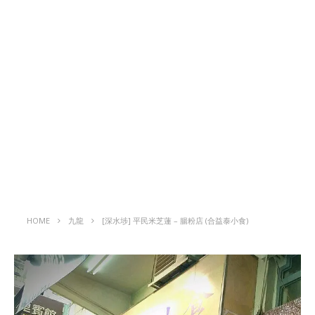
HOME
九龍
[深水埗] 平民米芝蓮 – 腸粉店 (合益泰小食)