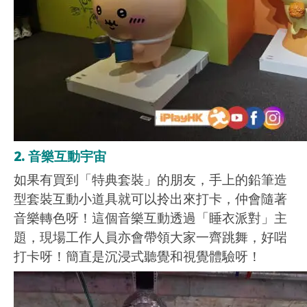
2. 音樂互動宇宙
如果有買到「特典套裝」的朋友，手上的鉛筆造
型套裝互動小道具就可以拎出來打卡，仲會隨著
音樂轉色呀！這個音樂互動透過「睡衣派對」主
題，現場工作人員亦會帶領大家一齊跳舞，好啱
打卡呀！簡直是沉浸式聽覺和視覺體驗呀！