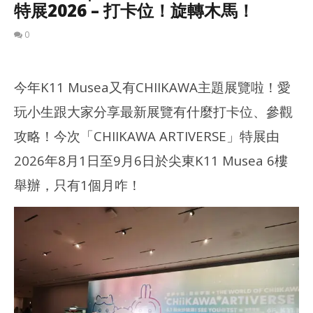
特展2026 – 打卡位！旋轉木馬！
0
今年K11 Musea又有CHIIKAWA主題展覽啦！愛
玩小生跟大家分享最新展覽有什麼打卡位、參觀
攻略！今次「CHIIKAWA ARTIVERSE」特展由
2026年8月1日至9月6日於尖東K11 Musea 6樓
舉辦，只有1個月咋！
NOW VIEWING
多圖分享｜CHIIKAWA ARTIVERSE 特展2026 – 打卡位！旋轉木
深水
馬！
202
年 
2026