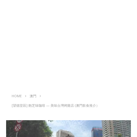
HOME
澳門
[望德堂區] 飽芝味咖啡 — 美味台灣烤雞店 (澳門飲食推介）