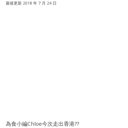
最後更新 2018 年 7 月 24 日
NOW VIEWING
[望德堂區] 飽芝味咖啡 — 美味台灣烤雞店 (澳門飲食推介）
2018
年 2
月 5
澳
日
201
香
年 
港
月 
愛
日
玩
生
香
港
愛
玩
生
為食小編Chloe今次走出香港
?
?