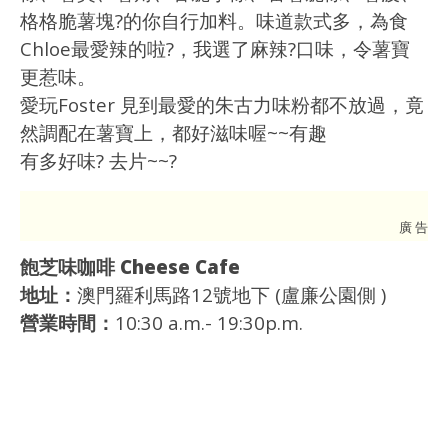
格格脆薯塊
?
的你自行加料。味道款式多，為食
Chloe最愛辣的啦
?
，我選了麻辣
?
口味，令薯寶
更惹味。
愛玩Foster 見到最愛的朱古力味粉都不放過，竟
然調配在薯寶上，都好滋味喔~~有趣
有多好味? 去片~~
?
廣 告
飽芝味咖啡 Cheese Cafe
地址：
澳門羅利馬路12號地下 (盧廉公園側 )
營業時間：
10:30 a.m.- 19:30p.m.