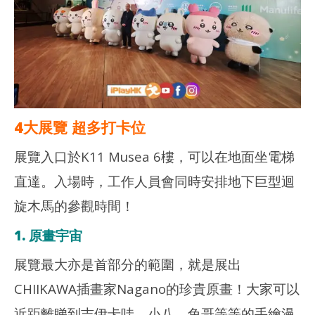
月 
年 8
日
月 2
日
香
港
香
愛
港
玩
愛
生
玩
生
4大展覽 超多打卡位
展覽入口於K11 Musea 6樓，可以在地面坐電梯
直達。入場時，工作人員會同時安排地下巨型迴
旋木馬的參觀時間！
1. 原畫宇宙
展覽最大亦是首部分的範圍，就是展出
CHIIKAWA插畫家Nagano的珍貴原畫！大家可以
近距離睇到吉伊卡哇、小八、兔哥等等的手繪漫