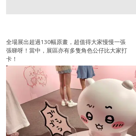
全場展出超過130幅原畫，超值得大家慢慢一張
張睇呀！當中，展區亦有多隻角色公仔比大家打
卡！