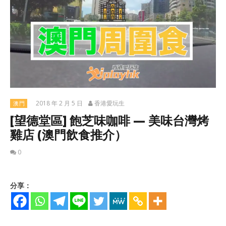
2018 年 2 月 5 日
香港愛玩生
澳門
[望德堂區] 飽芝味咖啡 — 美味台灣烤
雞店 (澳門飲食推介）
0
分享：