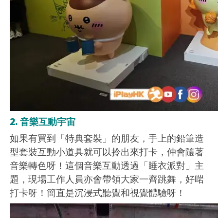
2. 音樂互動宇宙
如果有買到「特典套裝」的朋友，手上的鉛筆造
型套裝互動小道具就可以拎出來打卡，仲會隨著
音樂轉色呀！這個音樂互動透過「睡衣派對」主
題，現場工作人員亦會帶領大家一齊跳舞，好啱
打卡呀！簡直是沉浸式聽覺和視覺體驗呀！