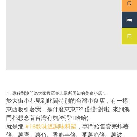
?
，專程到澳門為大家搜羅並非眾所周知的美食小店
?
。
於大街小巷見到此間特別的台灣小食店，有一樣
東西吸引著我，是什麼東東??
?
(對對對啦. 來到澳
門都想念著台灣有夠誇張?! 哈哈)
就是那
#
18款味道調味料架
，專門給售賣完炸著
條、薯寶、薯角、香脆芋條、番薯脆條、薯波、