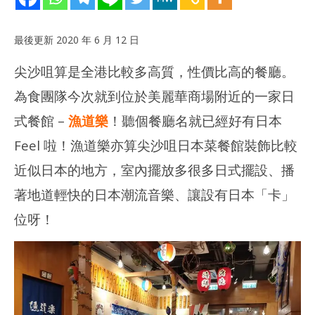
最後更新 2020 年 6 月 12 日
尖沙咀算是全港比較多高質，性價比高的餐廳。
為食團隊今次就到位於美麗華商場附近的一家日
式餐館 –
漁道樂
！聽個餐廳名就已經好有日本
Feel 啦！漁道樂亦算尖沙咀日本菜餐館裝飾比較
NOW VIEWING
近似日本的地方，室內擺放多很多日式擺設、播
20
[尖沙咀] 漁道樂 – 好有日式浜燒居酒屋Feel
拍
2019
著地道輕快的日本潮流音樂、讓設有日本「卡」
年
201
12
年
位呀！
月 7
12
日
月 
日
香
港
香
愛
港
玩
愛
生
玩
生