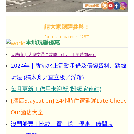
請大家踴躍參與：
[adrotate banner="28"]
本地玩樂優惠
大嶼山 | 大澳交通全攻略 （巴士｜船時間表）
2024年 | 香港水上活動租借及價錢資料、路線
玩法 (獨木舟／直立板／浮潛)
每月更新 | 信用卡迎新 (附獨家連結)
[酒店Staycation] 24小時住宿延遲Late Check
Out酒店大全
澳門船票｜比較、買一送一優惠、時間表