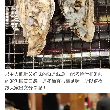
只令人飽肚又好味的就是魷魚，配搭燒汁和鮮甜
的魷魚膠質口感，這餐簡直很滿足呀，所以值得
跟大家出文分享呢！