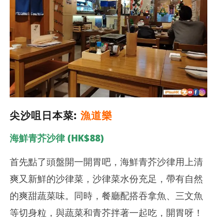
尖沙咀日本菜:
漁道樂
海鮮青芥沙律 (HK$88)
首先點了頭盤開一開胃吧，海鮮青芥沙律用上清
爽又新鮮的沙律菜，沙律菜水份充足，帶有自然
的爽甜蔬菜味。同時，餐廳配搭吞拿魚、三文魚
等切身粒，與蔬菜和青芥拌著一起吃，開胃呀！