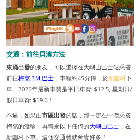
交通：前往貝澳方法
東涌出發
的朋友，可以選擇在大嶼山巴士站乘搭
前往
梅窩 3M 巴士
，車程約45分鐘，於
新圍村
下
車。2026年最新車費是平日車資: $12.5, 星期日/
假日車資: $19.6！
不過，如果由
市區出發
的話，那一定在中環乘搭
梅窩的渡輪，再轉乘以下任何的
大嶼山巴士
，在
新圍村下車。這個交通費就會貴好多！