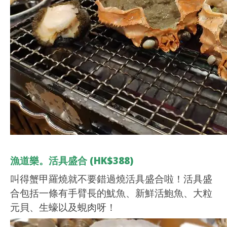
漁道樂。活具盛合 (HK$388)
叫得蟹甲羅燒就不要錯過燒活具盛合啦！活具盛
合包括一條有手臂長的魷魚、新鮮活鮑魚、大粒
元貝、生蠔以及蜆肉呀！