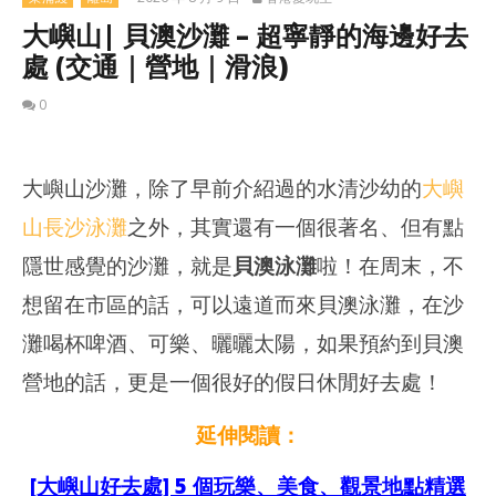
大嶼山| 貝澳沙灘 – 超寧靜的海邊好去
處 (交通｜營地｜滑浪)
0
大嶼山沙灘，除了早前介紹過的水清沙幼的
大嶼
山長沙泳灘
之外，其實還有一個很著名、但有點
隱世感覺的沙灘，就是
貝澳泳灘
啦！在周末，不
想留在市區的話，可以遠道而來貝澳泳灘，在沙
灘喝杯啤酒、可樂、曬曬太陽，如果預約到貝澳
營地的話，更是一個很好的假日休閒好去處！
延伸閱讀：
NOW VIEWING
[大嶼山好去處] 5 個玩樂、美食、觀景地點精選
20
大嶼山| 貝澳沙灘 – 超寧靜的海邊好去處 (交通｜營地｜滑浪)