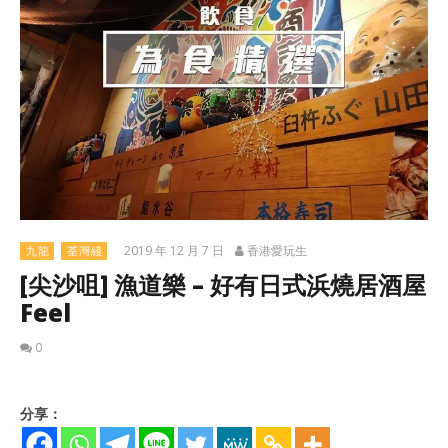
2019 年 12 月 7 日
香港愛玩生
九龍
荃灣綫
[尖沙咀] 漁道樂 – 好有日式浜燒居酒屋
Feel
0
分享：