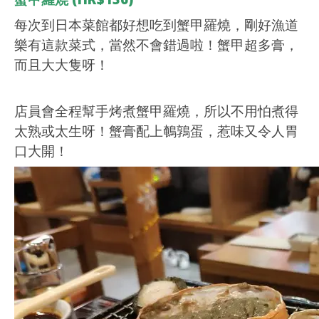
每次到日本菜館都好想吃到蟹甲羅燒，剛好漁道
樂有這款菜式，當然不會錯過啦！蟹甲超多膏，
而且大大隻呀！
店員會全程幫手烤煮蟹甲羅燒，所以不用怕煮得
太熟或太生呀！蟹膏配上鵪鶉蛋，惹味又令人胃
口大開！