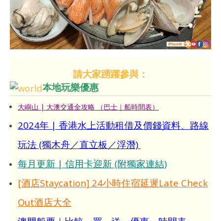
請大家踴躍參與：
本地玩樂優惠
大嶼山 | 大澳交通全攻略 （巴士｜船時間表）
2024年 | 香港水上活動租借及價錢資料、路線
玩法 (獨木舟／直立板／浮潛)
每月更新 | 信用卡迎新 (附獨家連結)
[酒店Staycation] 24小時住宿延遲Late Check
Out酒店大全