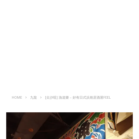
HOME
九龍
[尖沙咀] 漁道樂 – 好有日式浜燒居酒屋FEEL