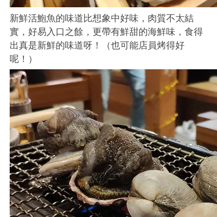
新鮮活鮑魚的味道比想象中好味，肉質不太結
實，好易入口之餘，更帶有鮮甜的海鮮味，食得
出真是新鮮的味道呀！（也可能店員烤得好
呢！）