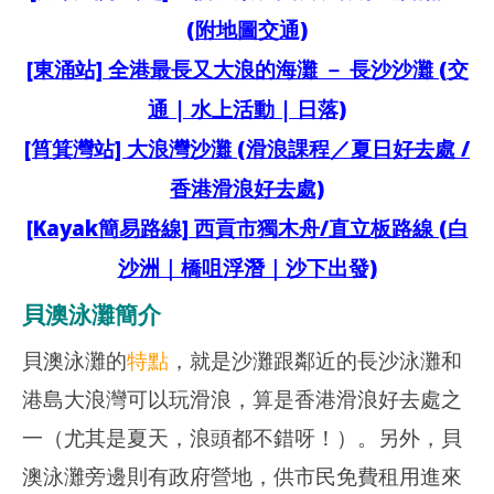
202
2026
(附地圖交通)
年 
年 8
月 
月 9
[東涌站] 全港最長又大浪的海灘 － 長沙沙灘 (交
日
日
香
香
通 | 水上活動 | 日落)
港
港
愛
愛
[筲箕灣站] 大浪灣沙灘 (滑浪課程／夏日好去處 /
玩
玩
生
生
香港滑浪好去處)
[Kayak簡易路線] 西貢市獨木舟/直立板路線 (白
沙洲｜橋咀浮潛｜沙下出發)
貝澳泳灘簡介
貝澳泳灘的
特點
，就是沙灘跟鄰近的長沙泳灘和
港島大浪灣可以玩滑浪，算是香港滑浪好去處之
一（尤其是夏天，浪頭都不錯呀！）。另外，貝
澳泳灘旁邊則有政府營地，供市民免費租用進來