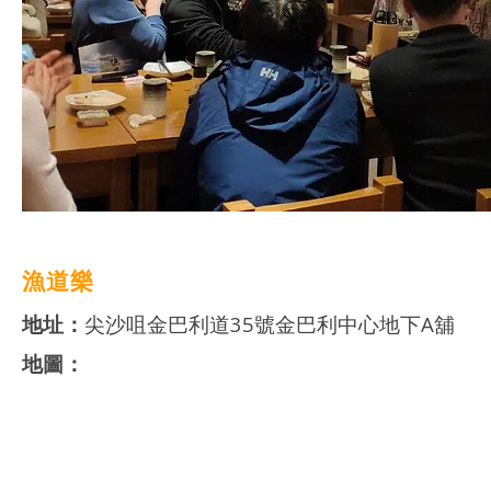
漁道樂
地址：
尖沙咀金巴利道35號金巴利中心地下A舖
地圖：