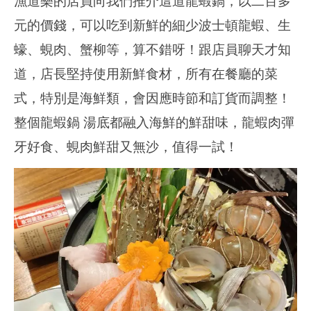
漁道樂的店員向我們推介這道龍蝦鍋，以二百多
元的價錢，可以吃到新鮮的細少波士頓龍蝦、生
蠔、蜆肉、蟹柳等，算不錯呀！跟店員聊天才知
道，店長堅持使用新鮮食材，所有在餐廳的菜
式，特別是海鮮類，會因應時節和訂貨而調整！
整個龍蝦鍋 湯底都融入海鮮的鮮甜味，龍蝦肉彈
牙好食、蜆肉鮮甜又無沙，值得一試！