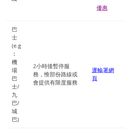
優惠
巴
士
(e.g
︰
機
2小時後暫停服
場
運輸署網
務，惟部份路線或
巴
頁
會提供有限度服務
士/
九
巴/
城
巴)