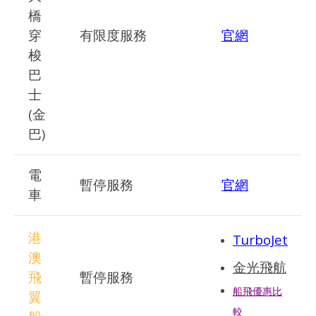
橋
穿
有限度服務
官網
梭
巴
士
(金
巴)
電
暫停服務
官網
車
港
TurboJet
澳
金光飛航
飛
暫停服務
船飛優惠比
翼
較