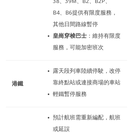
38、39M、B2、B2P、
B4、B6提供有限度服務，
其他日間路線暫停
皇崗穿梭巴士
：維持有限度
服務，可能加密班次
露天段列車陸續停駛，改停
靠終點站或連接商場的車站
港鐵
輕鐵暫停服務
預計航班需重新編配，
航班
或延誤