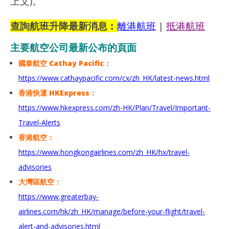
上文)。
查詢航班升降最新消息︰
離港航班
|
抵港航班
主要航空公司最新公布的頁面
國泰航空 Cathay Pacific：
https://www.cathaypacific.com/cx/zh_HK/latest-news.html
香港快運 HKExpress：
https://www.hkexpress.com/zh-HK/Plan/Travel/Important-
Travel-Alerts
香港航空：
https://www.hongkongairlines.com/zh_HK/hx/travel-
advisories
大灣區航空：
https://www.greaterbay-
airlines.com/hk/zh_HK/manage/before-your-flight/travel-
alert-and-advisories.html