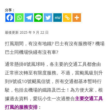
分享：
最後更新 2025 年 9 月 22 日
打風期間，有沒有地鐵? 巴士有沒有服務呀? 機場
巴士同機場快綫有沒有車?
通常懸掛8號風球時，各主要的交通工具都會由
NOW VIEWING
正常班次轉至有限度服務。不過，當颱風級別升
打風要知！ | 颱風下主要交通工具的服務安排(港鐵/機鐵/巴士/的士/
深水
到9號或10號颶風信號，所有交通都基本暫時行
金巴/飛機升降)
202
年 
2025
駛，包括去機場的鐵路及巴士！為方便大家，根
月
年 9
20
月
據過去資料，愛玩小生一次過整合
主要交通工具
日
20
日
打風的服務安排
︰
香