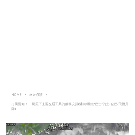
HOME
旅遊必讀
打風要知！ | 颱風下主要交通工具的服務安排(港鐵/機鐵/巴士/的士/金巴/飛機升
降)