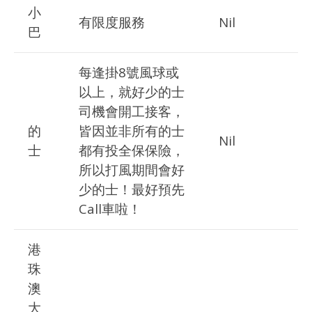
小
有限度服務
Nil
巴
每逢掛8號風球或
以上，就好少的士
司機會開工接客，
的
皆因並非所有的士
Nil
士
都有投全保保險，
所以打風期間會好
少的士！最好預先
Call車啦！
港
珠
澳
大