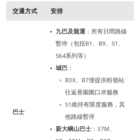
交通方式
安排
九巴及龍運
：所有日間路線
暫停（包括B1、B9、S1、
S64系列等）
城巴
：
B3X、B7僅提供粉嶺站
往返香園圍口岸服務
S1維持有限度服務，其
巴士
他路線暫停
新大嶼山巴士
：37M、