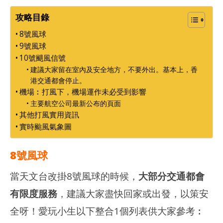
港
香
愛
港
攻略目錄
玩
愛
生
玩
8號風球
生
9號風球
10號颶風信號
建議大家留在室內及安全地方，不要外出。基本上，香
港交通都會停止。
機場︰打風下，機場運作未必受到影響
主要航空公司最新公布的頁面
其他打風實用資訊
實時颱風氣象圖
8號風球
當天文台改掛8號風球的時候，
大部分交通都會
有限度服務
，建議大家盡快回家或出發，以策安
全呀！愛玩小生以下整合1個列表供大家參考︰