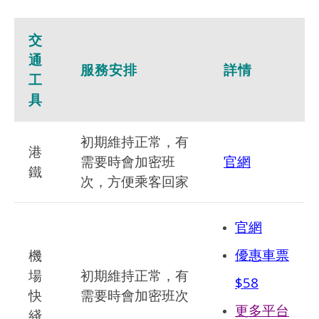
交
通
服務安排
詳情
工
具
初期維持正常，有
港
需要時會加密班
官網
鐵
次，方便乘客回家
官網
優惠車票
機
場
初期維持正常，有
$58
快
需要時會加密班次
更多平台
綫