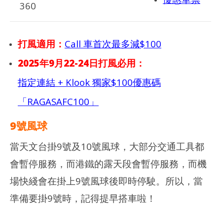
360
打風適用：
Call 車首次最多減$100
2025年9月22-24日打風必用：
指定連結 + Klook 獨家$100優惠碼
「RAGASAFC100」
9號風球
當天文台掛9號及10號風球，大部分交通工具都
會暫停服務，而港鐵的露天段會暫停服務，而機
場快綫會在掛上9號風球後即時停駛。所以，當
準備要掛9號時，記得提早搭車啦！