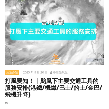
2025 年 9 月 20 日
香港愛玩生
旅遊必讀
打風要知！ | 颱風下主要交通工具的
服務安排(港鐵/機鐵/巴士/的士/金巴/
飛機升降)
0