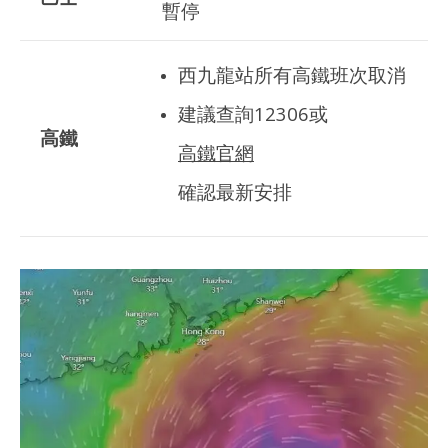
暫停
西九龍站所有高鐵班次取消
建議查詢12306或
高鐵
高鐵官網
確認最新安排