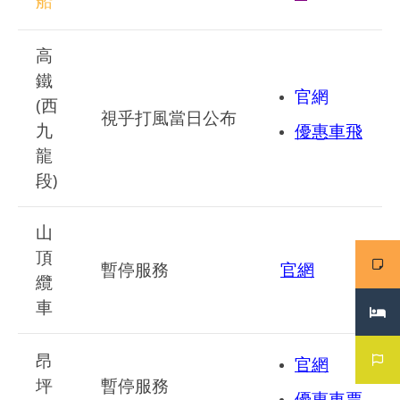
船
高
鐵
官網
(西
視乎打風當日公布
九
優惠車飛
龍
段)
山
頂
暫停服務
官網
纜
車
昂
官網
坪
暫停服務
優惠車票