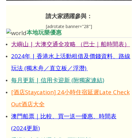
請大家踴躍參與：
[adrotate banner="28"]
本地玩樂優惠
大嶼山 | 大澳交通全攻略 （巴士｜船時間表）
2024年 | 香港水上活動租借及價錢資料、路線
玩法 (獨木舟／直立板／浮潛)
每月更新 | 信用卡迎新 (附獨家連結)
[酒店Staycation] 24小時住宿延遲Late Check
Out酒店大全
澳門船票｜比較、買一送一優惠、時間表
(2024更新)