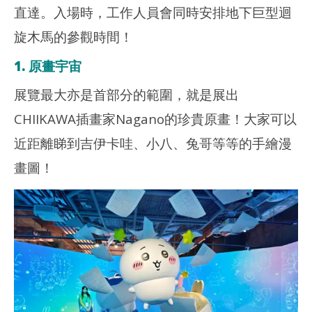
直達。入場時，工作人員會同時安排地下巨型迴
旋木馬的參觀時間！
1. 原畫宇宙
展覽最大亦是首部分的範圍，就是展出
CHIIKAWA插畫家Nagano的珍貴原畫！大家可以
近距離睇到吉伊卡哇、小八、兔哥等等的手繪漫
畫圖！