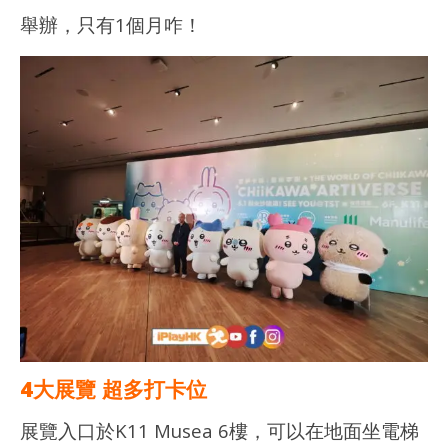
舉辦，只有1個月咋！
NOW VIEWING
多圖分享｜CHIIKAWA ARTIVERSE 特展2026 – 打卡位！旋轉木
深水
馬！
202
年 
2026
月 
年 8
日
月 2
日
香
港
香
愛
港
玩
愛
生
玩
生
4大展覽 超多打卡位
展覽入口於K11 Musea 6樓，可以在地面坐電梯