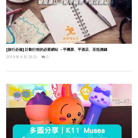
[旅行必備] 計劃行程的必要網站 －平機票、平酒店、至抵價錢
2019 年 6 月 26 日
0
香
港
愛
玩
生