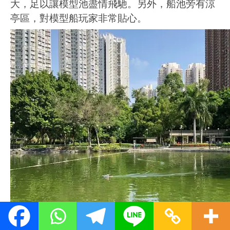
大，足以讓模型池盡情飛馳。另外，船池旁有涼
亭區，對模型船玩家非常貼心。