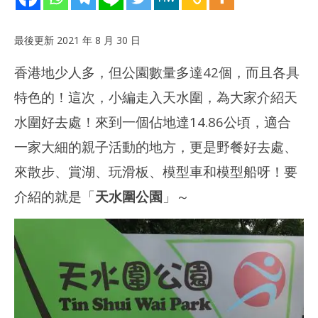
最後更新 2021 年 8 月 30 日
香港地少人多，但公園數量多達42個，而且各具
特色的！這次，小編走入天水圍，為大家介紹天
水圍好去處！來到一個佔地達14.86公頃，適合
一家大細的親子活動的地方，更是野餐好去處、
NOW VIEWING
來散步、賞湖、玩滑板、模型車和模型船呀！要
20
[天水圍站] 天水圍公園 (親子、野餐好去處 | 交通)
拍
2021
介紹的就是「
天水圍公園
」～
年 8
202
月
年 
23
月
日
23
yiukaki
日
y