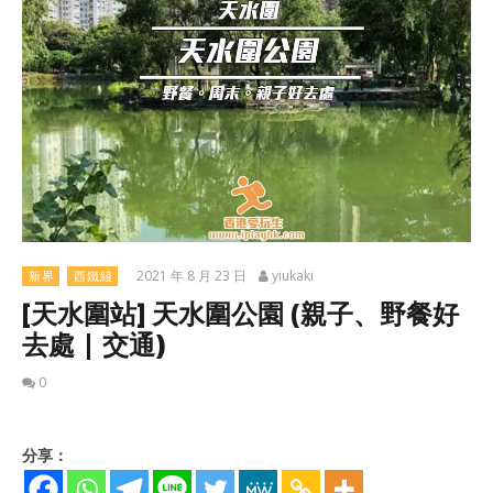
2021 年 8 月 23 日
yiukaki
新界
西鐵綫
[天水圍站] 天水圍公園 (親子、野餐好
去處 | 交通)
0
分享：