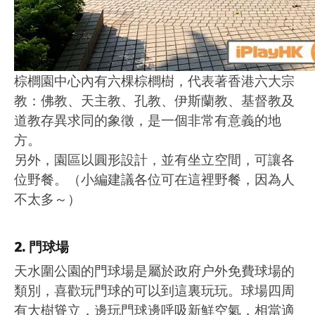
棕櫚園中心內有六棵棕櫚樹，代表著香港六大宗
教：佛教、天主教、孔教、伊斯蘭教、基督教及
道教存異求同的象徵，是一個非常有意義的地
方。
另外，園區以圓形設計，並有坐立空間，可讓各
位野餐。
（小編建議各位可在這裡野餐，因為人
不太多～）
2. 門球場
天水圍公園的門球場是屬於政府户外免費球場的
類別，喜歡玩門球的可以到這裏玩玩。球場四周
有大樹聳立，邊玩門球邊呼吸新鮮空氣，相當適