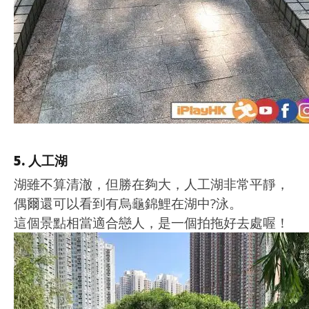
5. 人工湖
湖雖不算清澈，但勝在夠大，人工湖非常平靜，
偶爾還可以看到有烏龜錦鯉在湖中?泳。
這個景點相當適合戀人，是一個拍拖好去處喔！