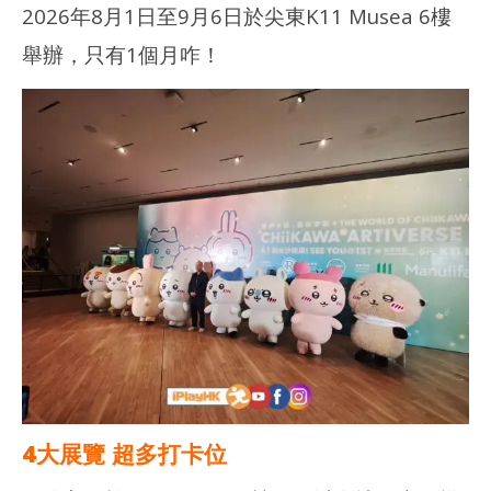
2026年8月1日至9月6日於尖東K11 Musea 6樓
舉辦，只有1個月咋！
NOW VIEWING
多圖分享｜CHIIKAWA ARTIVERSE 特展2026 – 打卡位！旋轉木
深水
馬！
202
年 
2026
月 
年 8
日
月 2
日
香
港
香
愛
港
玩
愛
生
玩
生
4大展覽 超多打卡位