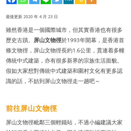
最後更新 2020 年 4 月 23 日
雖然香港是一個國際城市，但其實香港也有很多
歷史古蹟。
屏山文物徑
於1993年開幕，是香港首
條文物徑，屏山文物徑長約1.6公里，貫連着多幢
傳統中式建築，亦有很多新界的宗族生活面貌。
NOW VIEWING
假如大家想對傳統中式建築和圍村文化有更多認
20
[天水圍站] 屏山文物徑 — 天水圍歷史寶藏一日遊
拍
2018
識的話，不妨到屏山文物徑走一趟吧～
年 8
201
月
年 
16
月
日
16
yiukaki
日
y
前往屏山文物徑
屏山文物徑毗鄰三個輕鐵站，不過小編建議大家