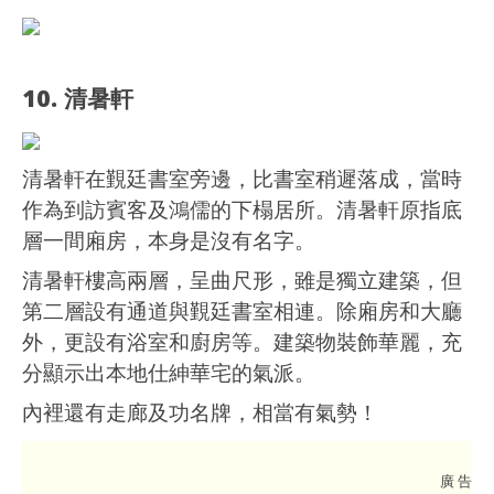
10. 清暑軒
清暑軒在覲廷書室旁邊，比書室稍遲落成，當時
作為到訪賓客及鴻儒的下榻居所。清暑軒原指底
層一間廂房，本身是沒有名字。
清暑軒樓高兩層，呈曲尺形，雖是獨立建築，但
第二層設有通道與覲廷書室相連。除廂房和大廳
外，更設有浴室和廚房等。建築物裝飾華麗，充
分顯示出本地仕紳華宅的氣派。
內裡還有走廊及功名牌，相當有氣勢！
廣 告