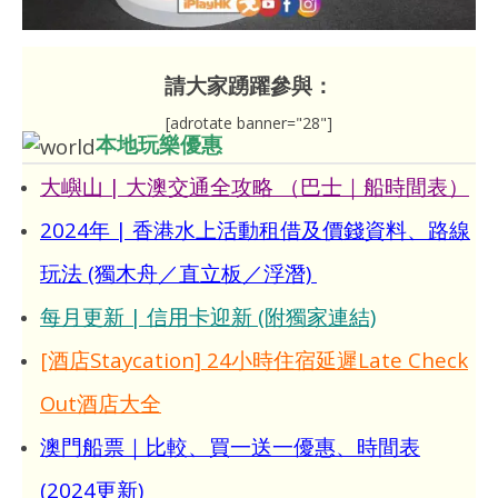
請大家踴躍參與：
[adrotate banner="28"]
本地玩樂優惠
大嶼山 | 大澳交通全攻略 （巴士｜船時間表）
2024年 | 香港水上活動租借及價錢資料、路線
玩法 (獨木舟／直立板／浮潛)
每月更新 | 信用卡迎新 (附獨家連結)
[酒店Staycation] 24小時住宿延遲Late Check
Out酒店大全
澳門船票｜比較、買一送一優惠、時間表
(2024更新)