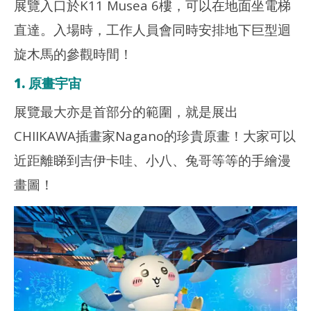
展覽入口於K11 Musea 6樓，可以在地面坐電梯
直達。入場時，工作人員會同時安排地下巨型迴
旋木馬的參觀時間！
1. 原畫宇宙
展覽最大亦是首部分的範圍，就是展出
CHIIKAWA插畫家Nagano的珍貴原畫！大家可以
近距離睇到吉伊卡哇、小八、兔哥等等的手繪漫
畫圖！