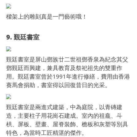
樑架上的雕刻真是一門藝術哦！
9. 覲廷書室
覲廷書室是屏山鄧族廿二世祖鄧香泉為紀念其父
鄧覲廷而興建，兼具教育及祭祀祖先的雙重作
用。覲廷書室曾於1991年進行修繕，費用由香港
賽馬會捐助，書室得以回復昔日的光采。
覲廷書室是兩進式建築，中為庭院，以青磚建
造，主要柱子用花崗石建成。室內的祖龕、斗
栱、屏板、壁畫、屋脊裝飾、檐板和灰塑等別具
特色，為當時工匠精湛的傑作。