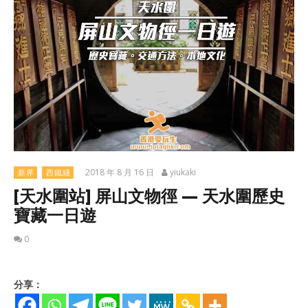
2018 年 8 月 16 日
yiukaki
新界
西鐵綫
[天水圍站] 屏山文物徑 — 天水圍歷史
寶藏一日遊
0
分享：