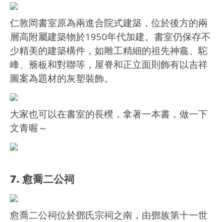
仁敦岡書室原為兩進合院式建築，位於後方的兩
層高附屬建築物於1950年代加建。書室仍保存不
少精美的建築構件，如雕工精細的祖先神龕、駝
峰、簷板和對聯等，屋脊和正立面則飾有以吉祥
圖案為題材的灰塑裝飾。
大家也可以在書室的長櫈，拿著一本書，做一下
文青喔～
7. 愈喬二公祠
愈喬二公祠位於鄧氏宗祠之南，由鄧族第十一世