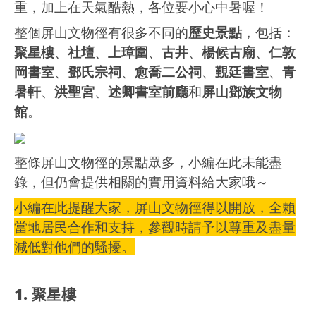
重，加上在天氣酷熱，各位要小心中暑喔！
整個屏山文物徑有很多不同的
歷史景點
，包括：
聚星樓
、
社壇
、
上璋圍
、
古井
、
楊候古廟
、
仁敦
岡書室
、
鄧氏宗祠
、
愈喬二公祠
、
覲廷書室
、
青
暑軒
、
洪聖宮
、
述卿書室前廳
和
屏山鄧族文物
館
。
整條屏山文物徑的景點眾多，小編在此未能盡
錄，但仍會提供相關的實用資料給大家哦～
小編在此提醒大家，屏山文物徑得以開放，全賴
當地居民合作和支持，參觀時請予以尊重及盡量
減低對他們的騷擾。
1. 聚星樓