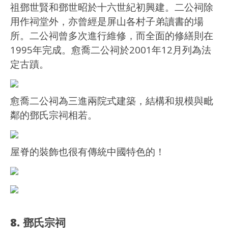
祖鄧世賢和鄧世昭於十六世紀初興建。二公祠除
用作祠堂外，亦曾經是屏山各村子弟讀書的場
所。二公祠曾多次進行維修，而全面的修繕則在
1995年完成。愈喬二公祠於2001年12月列為法
定古蹟。
愈喬二公祠為三進兩院式建築，結構和規模與毗
鄰的鄧氏宗祠相若。
屋脊的裝飾也很有傳統中國特色的！
8. 鄧氏宗祠