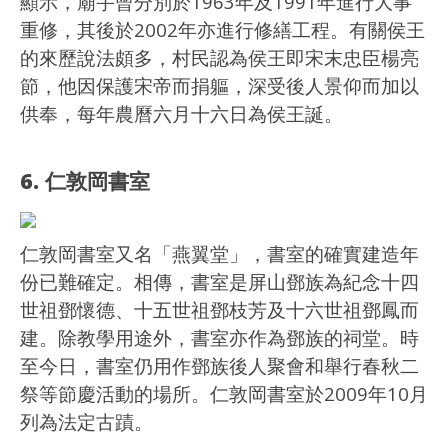
顯示，廟宇曾分別於1963年及1991年進行大事
重修，其後於2002年亦進行修繕工程。有關侯王
的來歷說法頗多，村民認為侯王即宋末忠臣楊亮
節，他因保護宋帝而捐軀，深受後人景仰而加以
供奉，每年農曆六月十六日為侯王誕。
6. 仁敦岡書室
仁敦岡書室又名「燕翼堂」，書室的確實建造年
份已難確定。相傳，書室是屏山鄧族為紀念十四
世祖鄧懷德、十五世祖鄧枝芳及十六世祖鄧鳳而
建。除教學用途外，書室亦作為鄧族的祠堂。時
至今日，書室仍用作鄧族後人聚會和舉行春秋二
祭等節慶活動的場所。仁敦岡書室於2009年10月
列為法定古蹟。