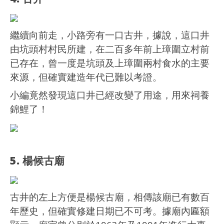
繼續向前走，小路旁有一口古井，據說，這口井
由坑頭村村民所建，在二百多年前上璋圍立村前
已存在，曾一度是坑頭及上璋圍兩村食水的主要
來源，但確實建造年代已難以考證。
小編竟然發現這口井已經改變了用途，用來祠養
錦鯉了！
5. 楊候古廟
古井的左上方便是楊候古廟，相傳該廟已有數百
年歷史，但確實修建日期已不可考。據廟內匾額