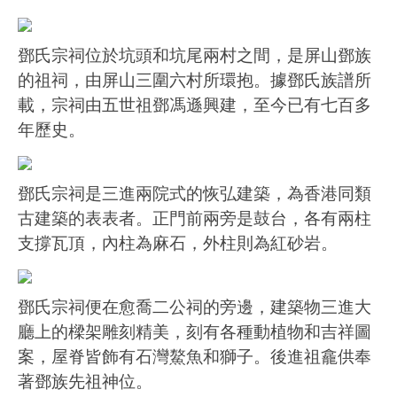
鄧氏宗祠位於坑頭和坑尾兩村之間，是屏山鄧族
的祖祠，由屏山三圍六村所環抱。據鄧氏族譜所
載，宗祠由五世祖鄧馮遜興建，至今已有七百多
年歷史。
鄧氏宗祠是三進兩院式的恢弘建築，為香港同類
古建築的表表者。正門前兩旁是鼓台，各有兩柱
支撐瓦頂，內柱為麻石，外柱則為紅砂岩。
鄧氏宗祠便在愈喬二公祠的旁邊，建築物三進大
廳上的樑架雕刻精美，刻有各種動植物和吉祥圖
案，屋脊皆飾有石灣鰲魚和獅子。後進祖龕供奉
著鄧族先祖神位。