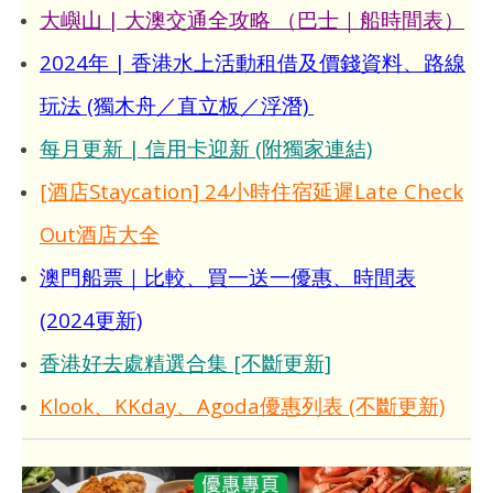
大嶼山 | 大澳交通全攻略 （巴士｜船時間表）
2024年 | 香港水上活動租借及價錢資料、路線
玩法 (獨木舟／直立板／浮潛)
每月更新 | 信用卡迎新 (附獨家連結)
[酒店Staycation] 24小時住宿延遲Late Check
Out酒店大全
澳門船票｜比較、買一送一優惠、時間表
(2024更新)
香港好去處精選合集 [不斷更新]
Klook、KKday、Agoda優惠列表 (不斷更新)