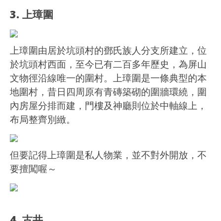
3. 上璋圍
上璋圍由居於坑頭村的鄧氏族人分支所建立，位
於坑頭村西面，至今已有二百多年歷史，為屏山
文物徑沿線唯一的圍村。上璋圍是一條典型的本
地圍村，昔日四周原有青磚築砌的圍牆環繞，圍
內房屋分排而建，門樓及神廳則位於中軸線上，
布局整齊別緻。
但要記得上璋圍是私人物業，並不對外開放，不
要擅闖喔～
4. 古井