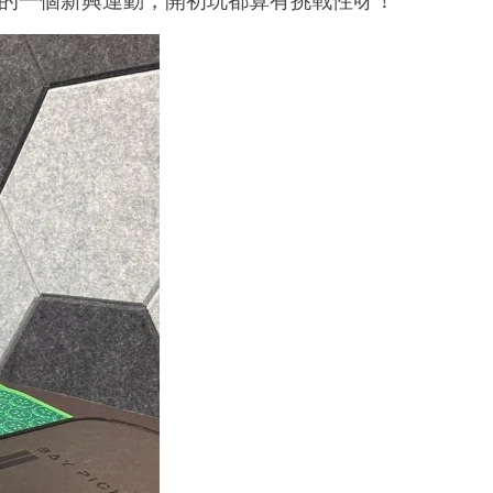
| 海洋公園水上樂園門票(買1送1
2026年定期更新 | 15+個香港室內好去處
【
)
(落雨天、炎熱日子、情侶拍拖都岩玩！)
文
2024
20
年
年
10
10
月
月
22
22
日
日
香
香
港
港
愛
愛
玩
玩
生
生