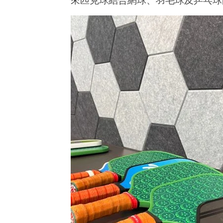
整合優惠 
天后｜Bay Pickle 室內匹克球試玩分享！
/ 生日優惠
2024
年
2024
10
年
月
10
22
月
日
22
日
香
港
香
愛
港
玩
愛
生
玩
生