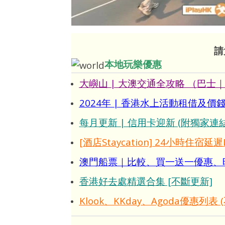
請
本地玩樂優惠
大嶼山 | 大澳交通全攻略 （巴士
2024年 | 香港水上活動租借及
每月更新 | 信用卡迎新 (附獨家連結
[酒店Staycation] 24小時住宿延遲
澳門船票｜比較、買一送一優惠、時間
香港好去處精選合集 [不斷更新]
Klook、KKday、Agoda優惠列表 