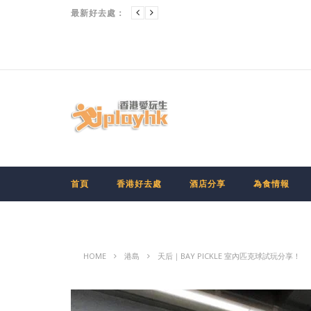
最新好去處：
首頁
香港好去處
酒店分享
為食情報
HOME
港島
天后｜BAY PICKLE 室內匹克球試玩分享！