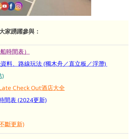
大家踴躍參與：
｜船時間表）
價錢資料、路線玩法 (獨木舟／直立板／浮潛)
)
Late Check Out酒店大全
表 (2024更新)
(不斷更新)