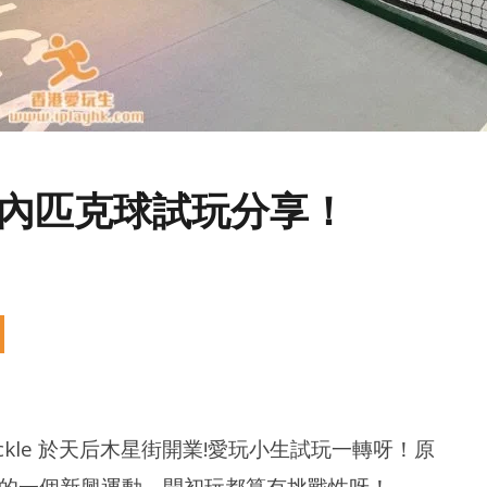
e 室內匹克球試玩分享！
ckle 於天后木星街開業!愛玩小生試玩一轉呀！原
的一個新興運動，開初玩都算有挑戰性呀！