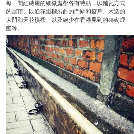
每一間紅磚屋的細微處都各有特點，以鋪瓦方式
的屋頂、以通花鐵欄裝飾的門閘和窗戶、木造的
大門和天花橫樑、以及絕少在香港見到的磚砌煙
囪等。