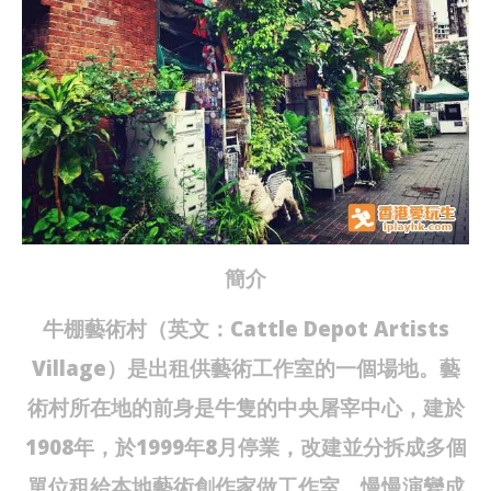
簡介
牛棚藝術村（英文：Cattle Depot Artists
Village）是出租供藝術工作室的一個場地。藝
術村所在地的前身是牛隻的中央屠宰中心，建於
1908年，於1999年8月停業，改建並分拆成多個
單位租給本地藝術創作家做工作室，慢慢演變成