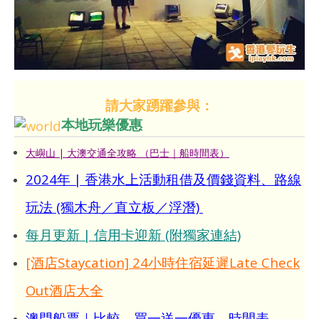
請大家踴躍參與：
本地玩樂優惠
大嶼山 | 大澳交通全攻略 （巴士｜船時間表）
2024年 | 香港水上活動租借及價錢資料、路線
玩法 (獨木舟／直立板／浮潛)
每月更新 | 信用卡迎新 (附獨家連結)
[酒店Staycation] 24小時住宿延遲Late Check
Out酒店大全
澳門船票｜比較、買一送一優惠、時間表