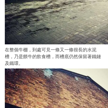
在整個牛棚，到處可見一條又一條很長的水泥
槽，乃是餵牛的飲食槽，而槽底仍然保留著鐵鏈
及鐵環。