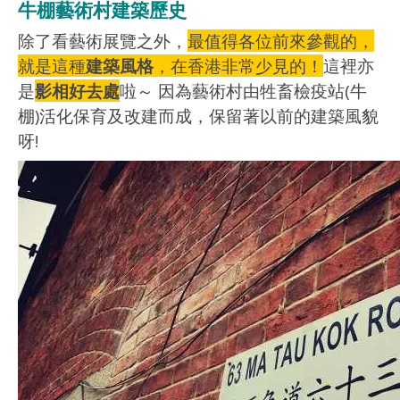
牛棚藝術村建築歷史
除了看藝術展覽之外，
最值得各位前來參觀的，
就是這種
建築風格
，在香港非常少見的！
這裡亦
是
影相好去處
啦～ 因為藝術村由牲畜檢疫站(牛
棚)活化保育及改建而成，保留著以前的建築風貌
呀!