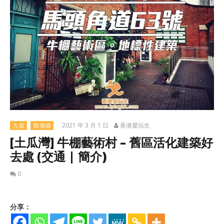
2021 年 3 月 1 日
香港愛玩生
九龍
觀塘綫
[土瓜灣] 牛棚藝術村 – 舊區活化建築好
去處 (交通 | 簡介)
0
分享：