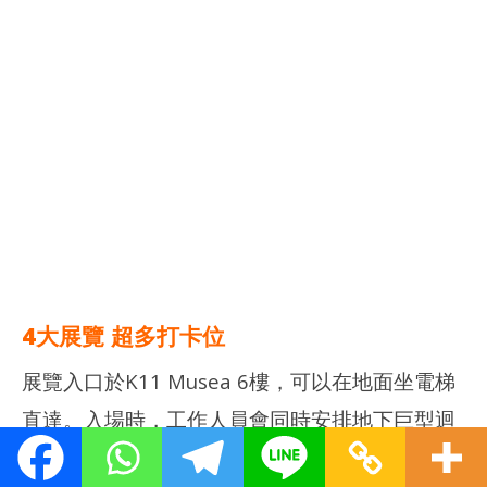
0
今年K11 Musea又有CHIIKAWA主題展覽啦！愛
玩小生跟大家分享最新展覽有什麼打卡位、參觀
攻略！今次「CHIIKAWA ARTIVERSE」特展由
2026年8月1日至9月6日於尖東K11 Musea 6樓
舉辦，只有1個月咋！
NOW VIEWING
多圖分享｜CHIIKAWA ARTIVERSE 特展2026 – 打卡位！旋轉木
深水
馬！
202
年 
2026
月 
年 8
日
月 2
日