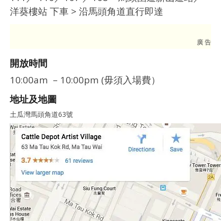
洋葵樓站 下車 > 沿馬頭角道直行即達
廣 告
開放時間
10:00am – 10:00pm (毋須入場費）
地址及地圖
土瓜灣馬頭角道63號