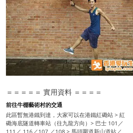
＝＝＝＝＝ 實用資料 ＝＝＝＝
前往牛棚藝術村的交通
此區暫無港鐵到達，大家可以在港鐵紅磡站 > 紅
磡海底隧道轉車站（往九龍方向）> 巴士 101／
111／ 116／107 ／108 > 馬頭圍道新山道站／