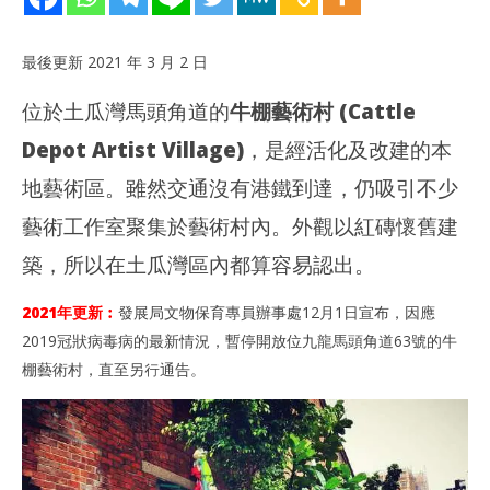
最後更新 2021 年 3 月 2 日
位於土瓜灣馬頭角道的
牛棚藝術村 (Cattle
Depot Artist Village)
，是經活化及改建的本
地藝術區。雖然交通沒有港鐵到達，仍吸引不少
藝術工作室聚集於藝術村內。外觀以紅磚懷舊建
NOW VIEWING
築，所以在土瓜灣區內都算容易認出。
多圖
[土瓜灣] 牛棚藝術村 – 舊區活化建築好去處 (交通 | 簡介)
馬
2021
年 3
202
2021年更新︰
發展局文物保育專員辦事處12月1日宣布，因應
月 1
年 
2019冠狀病毒病的最新情況，暫停開放位九龍馬頭角道63號的牛
日
月 
日
棚藝術村，直至另行通告。
香
港
香
愛
港
玩
愛
生
玩
生