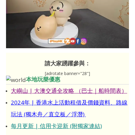
請大家踴躍參與：
[adrotate banner="28"]
本地玩樂優惠
大嶼山 | 大澳交通全攻略 （巴士｜船時間表）
2024年 | 香港水上活動租借及價錢資料、路線
玩法 (獨木舟／直立板／浮潛)
每月更新 | 信用卡迎新 (附獨家連結)