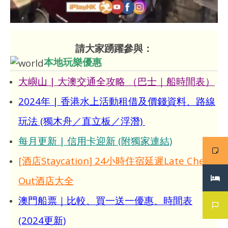
請大家踴躍參與：
本地玩樂優惠
大嶼山 | 大澳交通全攻略 （巴士｜船時間表）
2024年 | 香港水上活動租借及價錢資料、路線
玩法 (獨木舟／直立板／浮潛)
每月更新 | 信用卡迎新 (附獨家連結)
[酒店Staycation] 24小時住宿延遲Late Check
Out酒店大全
澳門船票｜比較、買一送一優惠、時間表
(2024更新)