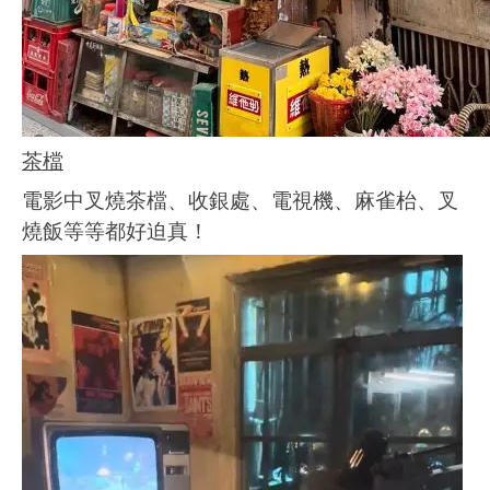
茶檔
電影中叉燒茶檔、收銀處、電視機、麻雀枱、叉
燒飯等等都好迫真！