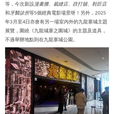
等，今次新設
漫畫攤、裁縫店
、
跌打舖
、
鞋匠店
和
牙醫診所
等5個經典電影場景呀！另外，2025
年3月至4日亦會有另一場室內外的九龍寨城主題
展覽，圍繞《九龍城寨之圍城》的主題及道具，
不過舉辦地點則在九龍寨城公園。