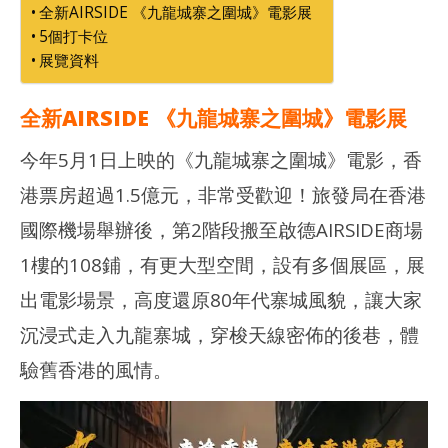
愛
愛
全新AIRSIDE 《九龍城寨之圍城》電影展
玩
玩
5個打卡位
生
生
展覽資料
全新AIRSIDE 《九龍城寨之圍城》電影展
今年5月1日上映的《九龍城寨之圍城》電影，香
港票房超過1.5億元，非常受歡迎！旅發局在香港
國際機場舉辦後，第2階段搬至啟德AIRSIDE商場
1樓的108鋪，有更大型空間，設有多個展區，展
出電影場景，高度還原80年代寨城風貌，讓大家
沉浸式走入九龍寨城，穿梭天線密佈的後巷，體
驗舊香港的風情。