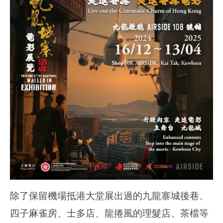
除了保留機場抵港大堂展出過的九龍寨城後巷、
四子麻雀房、士多店、龍捲風的理髮店、茶檔等