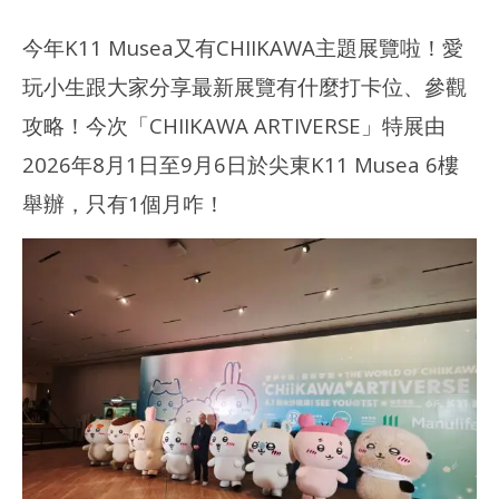
今年K11 Musea又有CHIIKAWA主題展覽啦！愛
玩小生跟大家分享最新展覽有什麼打卡位、參觀
攻略！今次「CHIIKAWA ARTIVERSE」特展由
2026年8月1日至9月6日於尖東K11 Musea 6樓
舉辦，只有1個月咋！
NOW VIEWING
多圖分享｜CHIIKAWA ARTIVERSE 特展2026 – 打卡位！旋轉木
深水
馬！
202
年 
2026
月 
年 8
日
月 2
日
香
港
香
愛
港