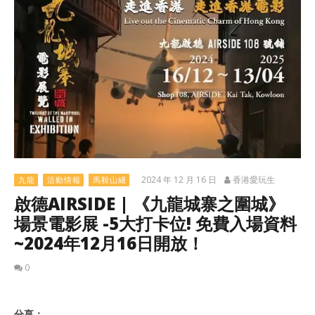
2024 年 12 月 16 日
香港愛玩生
九龍
活動情報
馬鞍山綫
啟德AIRSIDE | 《九龍城寨之圍城》
場景電影展 -5大打卡位! 免費入場資料
~2024年12月16日開放！
0
分享：