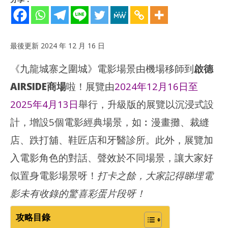
最後更新 2024 年 12 月 16 日
《九龍城寨之圍城》電影場景由機場移師到
啟德
AIRSIDE商場
啦！展覽由
2024年12月16日至
2025年4月13日
舉行，升級版的展覽以沉浸式設
NOW VIEWING
計，增設5個電影經典場景，如︰漫畫攤、裁縫
店、跌打舖、鞋匠店和牙醫診所。此外，展覽加
啟德AIRSIDE | 《九龍城寨之圍城》場景電影展 -5大打卡位! 免費入
多圖
場資料~2024年12月16日開放！
馬
入電影角色的對話、聲效於不同場景，讓大家好
2024
202
年
年
似置身電影場景呀！
打卡之餘，大家記得睇埋電
12
12
月
月
影未有收錄的驚喜彩蛋片段呀！
16
16
日
日
攻略目錄
香
香
港
港