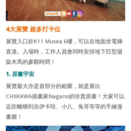
玩
愛
生
玩
生
4大展覽 超多打卡位
展覽入口於K11 Musea 6樓，可以在地面坐電梯
直達。入場時，工作人員會同時安排地下巨型迴
旋木馬的參觀時間！
1. 原畫宇宙
展覽最大亦是首部分的範圍，就是展出
CHIIKAWA插畫家Nagano的珍貴原畫！大家可以
近距離睇到吉伊卡哇、小八、兔哥等等的手繪漫
畫圖！