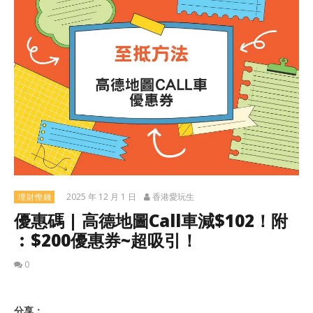
2025 年 12 月 1 日
香港愛玩生
理財慳錢
優惠碼 | 高德地圖Call車減$102！附
︰$200優惠券~超吸引！
0
分享：