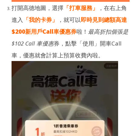
打開高德地圖，選擇
「打車服務」
，在右上角
進入
「我的卡券」
，就可以
即時見到總額高達
$200新用戶Call車優惠券
啦！
最高折扣個張是
$102 Call 車優惠
券，點擊「使用」開車Call
車，優惠就會計算上預算收費內啦。