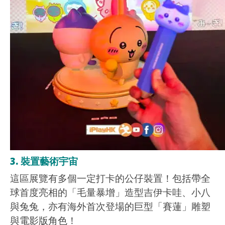
3. 裝置藝術宇宙
這區展覽有多個一定打卡的公仔裝置！包括帶全
球首度亮相的「毛量暴增」造型吉伊卡哇、小八
與兔兔，亦有海外首次登場的巨型「賽蓮」雕塑
與電影版角色！