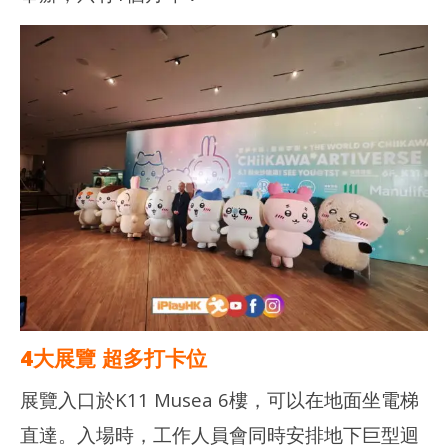
NOW VIEWING
多圖分享｜CHIIKAWA ARTIVERSE 特展2026 – 打卡位！旋轉木
深水
馬！
202
年 
2026
月 
年 8
日
月 2
日
香
港
香
愛
港
玩
愛
生
玩
生
4大展覽 超多打卡位
展覽入口於K11 Musea 6樓，可以在地面坐電梯
直達。入場時，工作人員會同時安排地下巨型迴