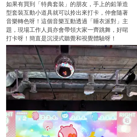
如果有買到「特典套裝」的朋友，手上的鉛筆造
型套裝互動小道具就可以拎出來打卡，仲會隨著
音樂轉色呀！這個音樂互動透過「睡衣派對」主
題，現場工作人員亦會帶領大家一齊跳舞，好啱
打卡呀！簡直是沉浸式聽覺和視覺體驗呀！