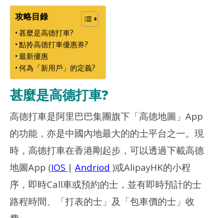
生
玩
生
攻略目錄
甚麼是高德打車?
點拎高德打車優惠券?
最新優惠
何為「新用戶」的定義?
甚麼是高德打車?
高德打車是阿里巴巴集團旗下「高德地圖」App
的功能，亦是中國內地最大的的士平台之一。現
時，高德打車在香港剛起步，可以透過下載高德
地圖App (
IOS
|
Andriod
)或AlipayHK的小程
序，即時Call車或預約的士，並有即時預計的士
路程時間、「打表的士」及「包車價的士」收