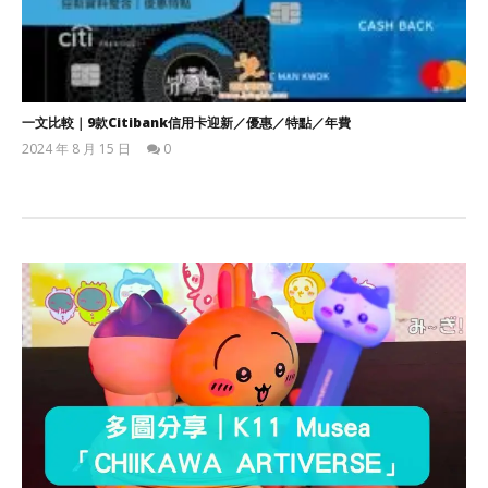
一文比較｜9款Citibank信用卡迎新／優惠／特點／年費
2024 年 8 月 15 日
0
香
港
愛
玩
生