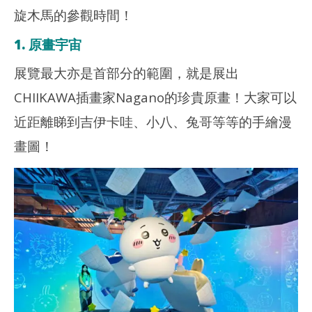
旋木馬的參觀時間！
1. 原畫宇宙
展覽最大亦是首部分的範圍，就是展出
CHIIKAWA插畫家Nagano的珍貴原畫！大家可以
近距離睇到吉伊卡哇、小八、兔哥等等的手繪漫
畫圖！