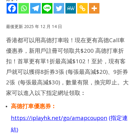
最後更新 2025 年 12 月 14 日
香港都可以用高德打車啦！現在更有高德Call車
優惠券，新用戶註冊可領取共$200 高德打車折
扣！首單更有單1折最高減$102！至於，現有客
戶就可以獲得8折券3張 (每張最高減$20)、9折券
NOW VIEWING
2張 (每張最高減$30)，數量有限，換完即止。大
【
優惠碼 | 高德地圖Call車減$102！附︰$200優惠券~超吸引！
(Ap
2025
家可以進入以下指定網址領取︰
年
202
12
年
月 1
12
高德打車優惠券︰
日
月 
日
https://iplayhk.net/go/amapcoupon
(指定連
香
港
香
愛
港
結)
玩
愛