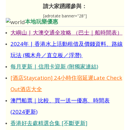
請大家踴躍參與：
[adrotate banner="28"]
本地玩樂優惠
大嶼山 | 大澳交通全攻略 （巴士｜船時間表）
2024年 | 香港水上活動租借及價錢資料、路線
玩法 (獨木舟／直立板／浮潛)
每月更新 | 信用卡迎新 (附獨家連結)
[酒店Staycation] 24小時住宿延遲Late Check
Out酒店大全
澳門船票｜比較、買一送一優惠、時間表
(2024更新)
香港好去處精選合集 [不斷更新]