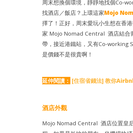
周末想換個環境，靜靜地找個Co-wor
NOW VIEWING
找酒店／飯店？上環這家
Mojo Nom
整合優惠 
[上環住宿] Mojo Nomad Central 飯店
/ 生日優惠
+青年旅舍
擇了！正好，周末愛玩小生想在香港找個
2019
2019
年 2
年 2
家 Mojo Nomad Central
月 2
月 2
日
日
帶，接近港鐵站，又有Co-workin
香
香
是價錢不是很貴啊！
港
港
愛
愛
玩
玩
生
生
延仲閱讀：
[住宿省錢法] 教你Airbnb
酒店外觀
Mojo Nomad Central 酒