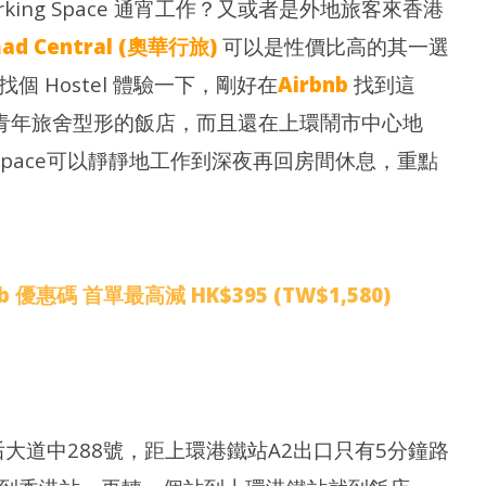
king Space 通宵工作？又或者是外地旅客來香港
ad Central (奧華行旅)
可以是性價比高的其一選
| 海洋公園水上樂園門票(買1送1
2
深水埗站 | 教你平買上網數據卡 (2026年
)
(
最新價錢)
 Hostel 體驗一下，剛好在
Airbnb
找到這
20
2019
年
年 2
 酒店結合青年旅舍型形的飯店，而且還在上環鬧市中心地
月
月 2
日
日
g Space可以靜靜地工作到深夜再回房間休息，重點
香
香
港
港
愛
愛
玩
玩
生
生
 優惠碼 首單最高減 HK$395 (TW$1,580)
店位置皇后大道中288號，距上環港鐵站A2出口只有5分鐘路