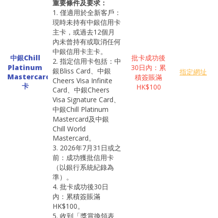
重要條件及要求：
1. 僅適用於全新客戶：
現時未持有中銀信用卡
主卡，或過去12個月
內未曾持有或取消任何
中銀信用卡主卡。
中銀Chill
批卡成功後
2. 指定信用卡包括：中
Platinum
30日內：累
銀Bliss Card、中銀
指定網址
Mastercard
積簽賬滿
Cheers Visa Infinite
卡
HK$100
Card、中銀Cheers
Visa Signature Card、
中銀Chill Platinum
Mastercard及中銀
Chill World
Mastercard。
3. 2026年7月31日或之
前：成功獲批信用卡
（以銀行系統紀錄為
準）。
4. 批卡成功後30日
內：累積簽賬滿
HK$100。
5. 收到「獎賞換領表