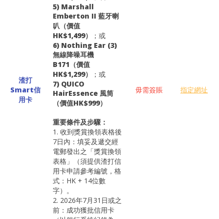
5) Marshall
Emberton II 藍牙喇
叭（價值
HK$1,499）
；或
6) Nothing Ear (3)
無線降噪耳機
B171（價值
HK$1,299）
；或
渣打
7) QUICO
Smart信
毋需簽賬
指定網址
HairEssence 風筒
用卡
（價值HK$999）
重要條件及步驟：
1. 收到獎賞換領表格後
7日內：填妥及遞交經
電郵發出之「獎賞換領
表格」（須提供渣打信
用卡申請參考編號，格
式：HK + 14位數
字）。
2. 2026年7月31日或之
前：成功獲批信用卡