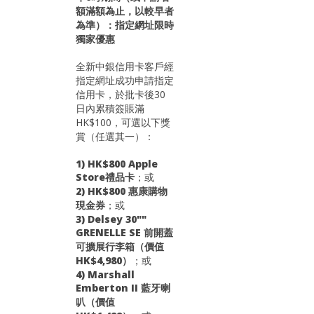
額滿額為止，以較早者
為準）：指定網址限時
獨家優惠
全新中銀信用卡客戶經
指定網址成功申請指定
信用卡，於批卡後30
日內累積簽賬滿
HK$100，可選以下獎
賞（任選其一）：
1) HK$800 Apple
Store禮品卡
；或
2) HK$800 惠康購物
現金券
；或
3) Delsey 30""
GRENELLE SE 前開蓋
可擴展行李箱（價值
HK$4,980）
；或
4) Marshall
Emberton II 藍牙喇
叭（價值