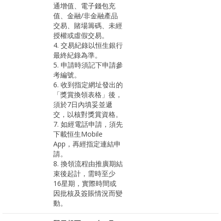
通增值、電子錢包充
值、金融/非金融產品
交易、賭場籌碼、未經
授權或虛假交易。
4. 交易紀錄以恒生銀行
最終紀錄為準。
5. 申請時須記下申請參
考編號。
6. 收到指定網址發出的
「獎賞換領表格」後，
須於7日內填妥並遞
交，以核對獎賞資格。
7. 如經電話申請，須先
下載恒生Mobile
App，再經指定連結申
請。
8. 換領流程由推廣期結
束後起計，需時至少
16星期，實際時間或
因批核及簽賬情況而變
動。