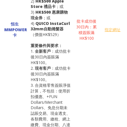
2)
HK$500 Apple
Store 禮品卡
；或
3)
HK$500 惠康購物
現金券
；或
批卡成功後
4)
QUICO InstaCurl
恒生
30日內：累
32mm自動捲髮器
MMPOWER
指定網址
積簽賬滿
（價值HK$529）
卡
HK$100
重要條件與要求：
1.
全新客戶
：成功批卡
後30日內簽賬滿
HK$100。
2.
現有客戶
：成功批卡
後30日內簽賬滿
HK$100。
3. 合資格零售簽賬淨值
計算，不包括：使用折
扣優惠、+FUN
Dollars/Merchant
Dollars、免息分期未
誌賬交易、現金透支、
各類費用、繳稅、網上
繳費、現金分期、八達