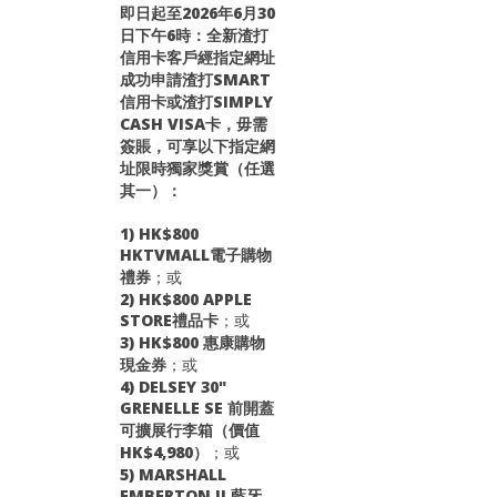
即日起至2026年6月30
日下午6時：全新渣打
信用卡客戶經指定網址
成功申請渣打SMART
信用卡或渣打SIMPLY
CASH VISA卡，毋需
簽賬，可享以下指定網
址限時獨家獎賞（任選
其一）：
1) HK$800
HKTVMALL電子購物
禮券
；或
2) HK$800 APPLE
STORE禮品卡
；或
3) HK$800 惠康購物
現金券
；或
4) DELSEY 30"
GRENELLE SE 前開蓋
可擴展行李箱（價值
HK$4,980）
；或
5) MARSHALL
EMBERTON II 藍牙