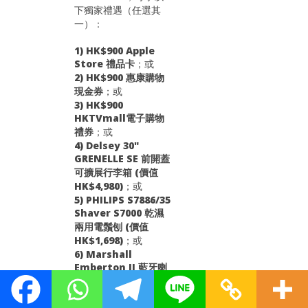
下獨家禮遇（任選其
一）：
1) HK$900 Apple
Store 禮品卡
；或
2) HK$900 惠康購物
現金券
；或
3) HK$900
HKTVmall電子購物
禮券
；或
4) Delsey 30"
GRENELLE SE 前開蓋
可擴展行李箱 (價值
HK$4,980)
；或
5) PHILIPS S7886/35
Shaver S7000 乾濕
兩用電鬚刨 (價值
HK$1,698)
；或
6) Marshall
Emberton II 藍牙喇
叭 (價值HK$1,499)
；
或