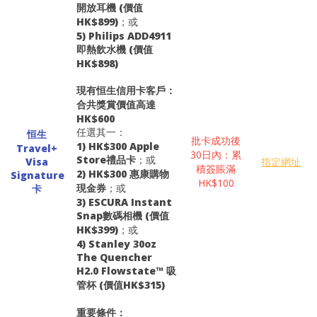
開放耳機 (價值
HK$899)
；或
5) Philips ADD4911
即熱飲水機 (價值
HK$898)
現有恒生信用卡客戶：
合共獎賞價值高達
HK$600
任選其一：
恒生
批卡成功後
1) HK$300 Apple
Travel+
30日內：累
Store禮品卡
；或
Visa
指定網址
積簽賬滿
2) HK$300 惠康購物
Signature
HK$100
現金券
；或
卡
3) ESCURA Instant
Snap數碼相機 (價值
HK$399)
；或
4) Stanley 30oz
The Quencher
H2.0 Flowstate™ 吸
管杯 (價值HK$315)
重要條件：