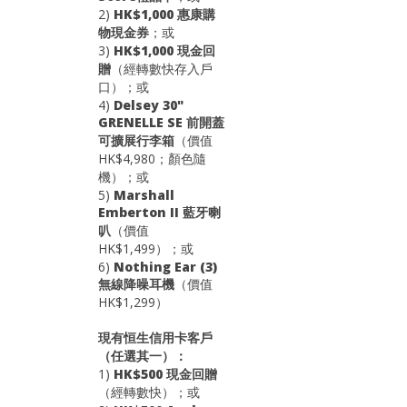
2)
HK$1,000 惠康購
物現金券
；或
3)
HK$1,000 現金回
贈
（經轉數快存入戶
口）；或
4)
Delsey 30"
GRENELLE SE 前開蓋
可擴展行李箱
（價值
HK$4,980；顏色隨
機）；或
5)
Marshall
Emberton II 藍牙喇
叭
（價值
HK$1,499）；或
6)
Nothing Ear (3)
無線降噪耳機
（價值
HK$1,299）
現有恒生信用卡客戶
（任選其一）：
1)
HK$500 現金回贈
（經轉數快）；或