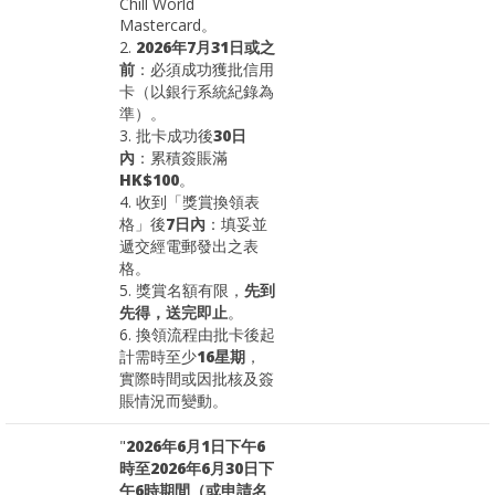
Chill World
Mastercard。
2.
2026年7月31日或之
前
：必須成功獲批信用
卡（以銀行系統紀錄為
準）。
3. 批卡成功後
30日
內
：累積簽賬滿
HK$100
。
4. 收到「獎賞換領表
格」後
7日內
：填妥並
遞交經電郵發出之表
格。
5. 獎賞名額有限，
先到
先得，送完即止
。
6. 換領流程由批卡後起
計需時至少
16星期
，
實際時間或因批核及簽
賬情況而變動。
"
2026年6月1日下午6
時至2026年6月30日下
午6時期間（或申請名