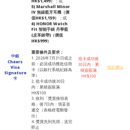
HK$1,499）
；或
5) Marshall Minor
IV 無線藍牙耳機（價
值HK$1,159）
；或
6) HONOR Watch
Fit 智能手錶 丹寧藍
(皮革錶帶)（價值
HK$999）
重要條件及要求：
中銀
1. 2026年7月31日或之
批卡成功後
Cheers
前：必須成功獲批信用
30日內：累
Visa
指定網址
卡（以銀行系統紀錄為
積簽賬滿
Signature
準）
HK$100
卡
2. 批卡成功後30日
內：累積簽賬滿
HK$100
3. 收到「獎賞換領表
格」後7日內：填妥並
遞交（表格經電郵發
出）
4. 獎賞先到先得，送完
即止