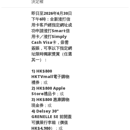
決定權
即日至2026年6月30日
下午6時：全新渣打信
用卡客戶經指定網址成
功申請渣打Smart信
用卡／渣打Simply
Cash Visa卡，毋需
簽賬，可享以下指定網
址限時獨家獎賞（任選
其一）：
1) HK$800
HKTVmall電子購物
禮券
；或
2) HK$800 Apple
Store禮品卡
；或
3) HK$800 惠康購物
現金券
；或
4) Delsey 30"
GRENELLE SE 前開蓋
可擴展行李箱（價值
HK$4,980）
；或