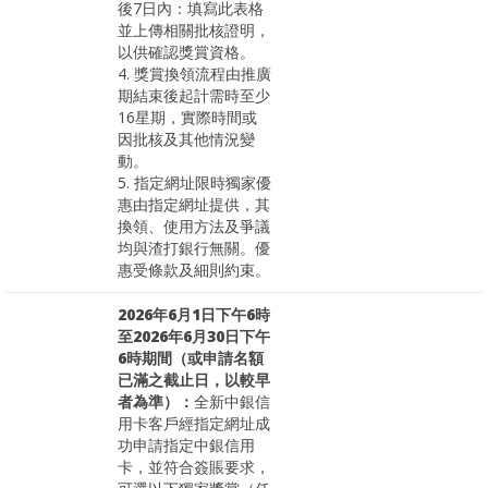
後7日內：填寫此表格
並上傳相關批核證明，
以供確認獎賞資格。
4. 獎賞換領流程由推廣
期結束後起計需時至少
16星期，實際時間或
因批核及其他情況變
動。
5. 指定網址限時獨家優
惠由指定網址提供，其
換領、使用方法及爭議
均與渣打銀行無關。優
惠受條款及細則約束。
2026年6月1日下午6時
至2026年6月30日下午
6時期間（或申請名額
已滿之截止日，以較早
者為準）：
全新中銀信
用卡客戶經指定網址成
功申請指定中銀信用
卡，並符合簽賬要求，