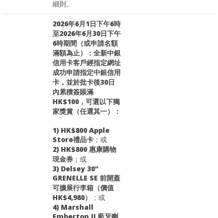
細則。
2026年6月1日下午6時
至2026年6月30日下午
6時期間（或申請名額
滿額為止）：全新中銀
信用卡客戶經指定網址
成功申請指定中銀信用
卡，並於批卡後30日
內累積簽賬滿
HK$100，可選以下獨
家獎賞（任選其一）：
1) HK$800 Apple
Store禮品卡
；或
2) HK$800 惠康購物
現金券
；或
3) Delsey 30"
GRENELLE SE 前開蓋
可擴展行李箱（價值
HK$4,980）
；或
4) Marshall
Emberton II 藍牙喇