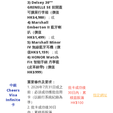
3) Delsey 30""
GRENELLE SE 前開蓋
可擴展行李箱（價值
HK$4,980）
；或
4) Marshall
Emberton II 藍牙喇
叭（價值
HK$1,499）
；或
5) Marshall Minor
IV 無線藍牙耳機（價
值HK$1,159）
；或
6) HONOR Watch
Fit 智能手錶 丹寧藍
(皮革錶帶)（價值
HK$999）
重要條件及要求：
中銀
1. 2026年7月31日或之
批卡成功後
Cheers
前：必須成功獲批信用
30日內：累
Visa
指定網址
卡（以銀行系統紀錄為
積簽賬滿
Infinite
準）
HK$100
卡
2. 批卡成功後30日
內：累積簽賬滿