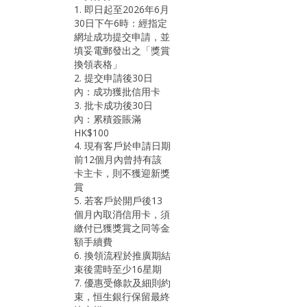
1. 即日起至2026年6月
30日下午6時：經指定
網址成功提交申請，並
填妥電郵發出之「獎賞
換領表格」
2. 提交申請後30日
內：成功獲批信用卡
3. 批卡成功後30日
內：累積簽賬滿
HK$100
4. 現有客戶於申請日期
前12個月內曾持有該
卡主卡，則不獲迎新獎
賞
5. 若客戶於開戶後13
個月內取消信用卡，須
繳付已獲獎賞之同等金
額手續費
6. 換領流程於推廣期結
束後需時至少16星期
7. 優惠受條款及細則約
束，恒生銀行保留最終