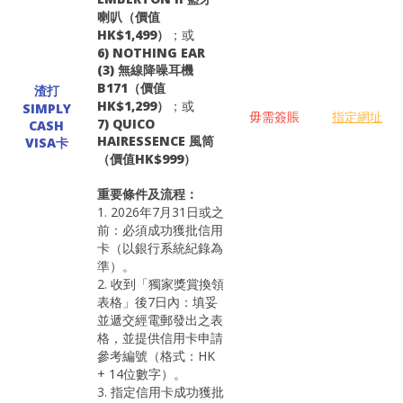
喇叭（價值
HK$1,499）
；或
6) NOTHING EAR
(3) 無線降噪耳機
B171（價值
渣打
HK$1,299）
；或
SIMPLY
毋需簽賬
指定網址
7) QUICO
CASH
HAIRESSENCE 風筒
VISA卡
（價值HK$999）
重要條件及流程：
1. 2026年7月31日或之
前：必須成功獲批信用
卡（以銀行系統紀錄為
準）。
2. 收到「獨家獎賞換領
表格」後7日內：填妥
並遞交經電郵發出之表
格，並提供信用卡申請
參考編號（格式：HK
+ 14位數字）。
3. 指定信用卡成功獲批