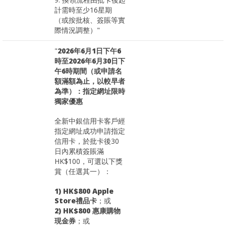
計需時至少16星期
（或按批核、簽賬等實
際情況調整）"
"
2026年6月1日下午6
時至2026年6月30日下
午6時期間（或申請名
額滿額為止，以較早者
為準）：指定網址限時
獨家優惠
全新中銀信用卡客戶經
指定網址成功申請指定
信用卡，於批卡後30
日內累積簽賬滿
HK$100，可選以下獎
賞（任選其一）：
1) HK$800 Apple
Store禮品卡
；或
2) HK$800 惠康購物
現金券
；或