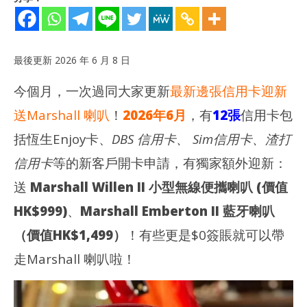
最後更新 2026 年 6 月 8 日
今個月，一次過同大家更新
最新邊張信用卡迎新
送Marshall 喇叭
！
2026年6月
，有
12張
信用卡包
括恆生Enjoy卡、
DBS 信用卡、 Sim信用卡、渣打
信用卡
等的新客戶開卡申請，有獨家額外迎新：
NOW VIEWING
送
Marshall Willen II 小型無線便攜喇叭 (價值
【
【2026整合】最新邊張信用卡迎新送Marshall 喇叭？(更新)
(Ap
2026
HK$999)
、
Marshall Emberton II 藍牙喇叭
年 6
202
月 8
年 
（價值HK$1,499
）
！有些更是$0簽賬就可以帶
日
月 
日
走Marshall 喇叭啦！
香
港
香
愛
港
玩
愛
生
玩