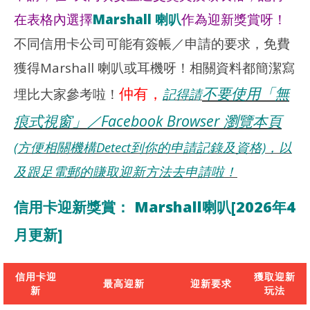
在表格內選擇
Marshall 喇叭
作為迎新獎賞呀！
不同信用卡公司可能有簽帳／申請的要求，免費
獲得Marshall 喇叭或耳機呀！相關資料都簡潔寫
仲有，
不要使用「無
埋比大家參考啦！
記得請
痕式視窗」／Facebook Browser 瀏覽本頁
(方便相關機構Detect到你的申請記錄及資格)，以
及跟足電郵的賺取迎新方法去申請啦！
信用卡迎新獎賞： Marshall喇叭[2026年4
月更新]
信用卡迎
獲取迎新
最高迎新
迎新要求
新
玩法