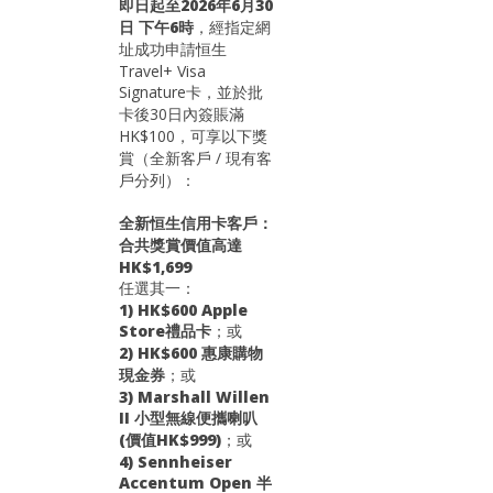
即日起至2026年6月30
日 下午6時
，經指定網
址成功申請恒生
Travel+ Visa
Signature卡，並於批
卡後30日內簽賬滿
HK$100，可享以下獎
賞（全新客戶 / 現有客
戶分列）：
全新恒生信用卡客戶：
合共獎賞價值高達
HK$1,699
任選其一：
1) HK$600 Apple
Store禮品卡
；或
2) HK$600 惠康購物
現金券
；或
3) Marshall Willen
II 小型無線便攜喇叭
(價值HK$999)
；或
4) Sennheiser
Accentum Open 半