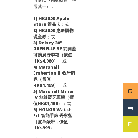
可選以下獨家獎賞（任
選其一）：
1) HK$800 Apple
Store 禮品卡
；或
2) HK$800 惠康購物
現金券
；或
3) Delsey 30"
GRENELLE SE 前開蓋
可擴展行李箱（價值
HK$4,980）
；或
4) Marshall
Emberton II 藍牙喇
叭（價值
HK$1,499）
；或
5) Marshall Minor
IV 無線藍牙耳機（價
值HK$1,159）
；或
6) HONOR Watch
Fit 智能手錶 丹寧藍
（皮革錶帶，價值
HK$999）