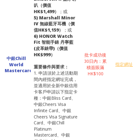
叭（價值
HK$1,499）
；或
5) Marshall Minor
IV 無線藍牙耳機（價
值HK$1,159）
；或
6) HONOR Watch
Fit 智能手錶 丹寧藍
(皮革錶帶)（價值
HK$999）
批卡成功後
中銀Chill
30日內：累
指定網址
World
重要條件與要求：
積簽賬滿
Mastercard
1. 申請須於上述活動期
HK$100
間內經指定網址完成，
並適用於全新中銀信用
卡客戶申請以下指定卡
種：中銀Bliss Card、
中銀Cheers Visa
Infinite Card、中銀
Cheers Visa Signature
Card、中銀Chill
Platinum
Mastercard、中銀