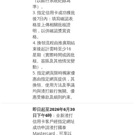
（以銀行系統紀錄為
準）。
3. 指定信用卡成功獲批
後7日內：填寫確認表
格並上傳相關批核證
明，以供確認獎賞資
格。
4. 換領流程由推廣期結
束後起計需時至少16
星期（實際時間或因批
核、簽賬及其他情況變
動）。
5. 指定網頁限時獨家優
惠由指定網頁提供，其
換領、使用方法及爭議
均與渣打銀行無關。優
惠受條款及細則約束。
即日起至2026年6月30
日下午6時
：全新渣打
信用卡客戶經指定網址
成功申請渣打國泰
Mastercard，可享以