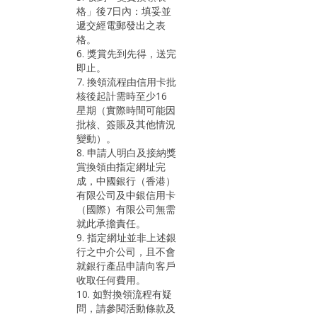
格」後7日內：填妥並
遞交經電郵發出之表
格。
6. 獎賞先到先得，送完
即止。
7. 換領流程由信用卡批
核後起計需時至少16
星期（實際時間可能因
批核、簽賬及其他情況
變動）。
8. 申請人明白及接納獎
賞換領由指定網址完
成，中國銀行（香港）
有限公司及中銀信用卡
（國際）有限公司無需
就此承擔責任。
9. 指定網址並非上述銀
行之中介公司，且不會
就銀行產品申請向客戶
收取任何費用。
10. 如對換領流程有疑
問，請參閱活動條款及