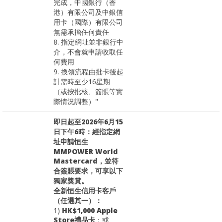
完成，中國銀行（香
港）有限公司及中銀信
用卡（國際）有限公司
無需承擔任何責任
8. 指定網址並非銀行中
介，不會就申請收取任
何費用
9. 換領流程由批卡後起
計需時至少16星期
（或按批核、簽賬等實
際情況調整）"
即日起至2026年6月15
日下午6時：經指定網
址申請恒生
MMPOWER World
Mastercard，並符
合簽賬要求，可享以下
獨家獎賞。
全新恒生信用卡客戶
（任選其一）：
1)
HK$1,000 Apple
Store禮品卡
；或